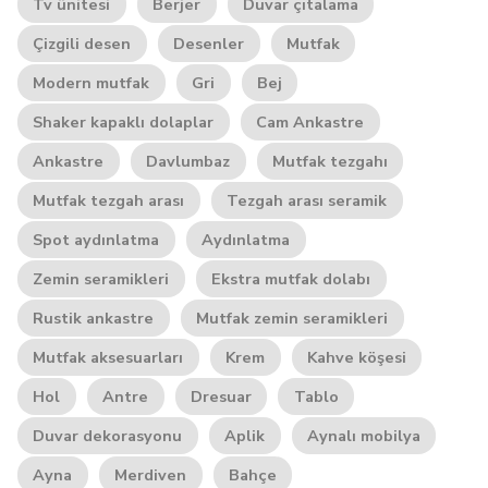
Tv ünitesi
Berjer
Duvar çıtalama
Çizgili desen
Desenler
Mutfak
Modern mutfak
Gri
Bej
Shaker kapaklı dolaplar
Cam Ankastre
Ankastre
Davlumbaz
Mutfak tezgahı
Mutfak tezgah arası
Tezgah arası seramik
Spot aydınlatma
Aydınlatma
Zemin seramikleri
Ekstra mutfak dolabı
Rustik ankastre
Mutfak zemin seramikleri
Mutfak aksesuarları
Krem
Kahve köşesi
Hol
Antre
Dresuar
Tablo
Duvar dekorasyonu
Aplik
Aynalı mobilya
Ayna
Merdiven
Bahçe