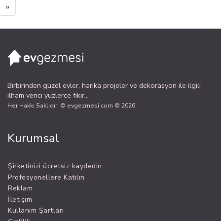
»
style="text-align:left;">Eve özgün
hava katar.</li> </ul> <p
style="text-align:left;">Bizim
anlatacaklarımız bu kadar! Sizin de
bu konuda fikirlerinizi bekleriz.</p>
Birbirinden güzel evler, harika projeler ve dekorasyon ile ilgili
ilham verici yüzlerce fikir...
Her Hakkı Saklıdır. © evgezmesi.com © 2026
Kurumsal
Şirketinizi ücretsiz kaydedin
Profesyonellere Katılın
Reklam
İletişim
Kullanım Şartları