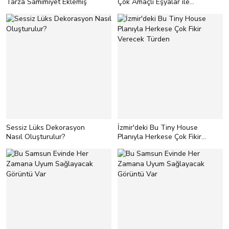
Tarza Samimiyet Eklemiş
Çok Amaçlı Eşyalar ile
Verim Sağlanmış
Sessiz Lüks Dekorasyon
İzmir'deki Bu Tiny House
Nasıl Oluşturulur?
Planıyla Herkese Çok Fikir
Verecek Türden
<h2 style="text-align:left;">5.
Kaliteli Malzemelere Öncelik Verin!
</h2> <p style="text-
align:left;">Sessiz lüks etkisini
vermenin yolu dekora kalite
katmaktan geçer! Bunun için
yapmanız gereken dekorda şunlara
yer vermek:</p> <ul> <li
style="text-align:left;">Masif
ahşap</li> <li style="text-