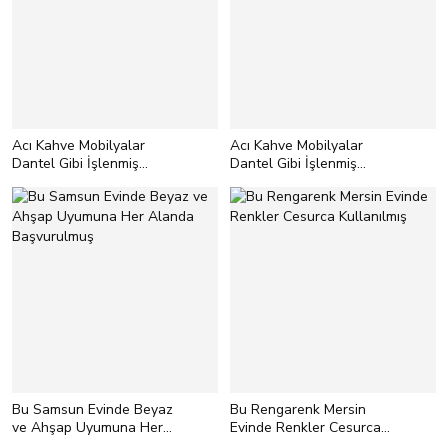
Sadece tavandan yapılan
aydınlatma ile eve istenilen sıcaklığı
veremezsiniz! O şekilde yaptğınız
aydınlatma daha çok resmi alan
hissi verir.</p> <p style="text-
align:left;">Davetkar his sağlamak
için tavan ışığının yanı sıra
lambaderler, abajurlar ve duvar
Acı Kahve Mobilyalar
Acı Kahve Mobilyalar
aplikleri kullanmanız lazım.</p> <p
Dantel Gibi İşlenmiş
Dantel Gibi İşlenmiş
style="text-align:left;">
<strong>İpucu: </strong>Sıcak sarı
Parçalara Dönüşmüş
Parçalara Dönüşmüş
ampuller, hem gözü daha az yorar
hem de sıcak ambiyans sağlar.</p>
Bu Samsun Evinde Beyaz
Bu Rengarenk Mersin
ve Ahşap Uyumuna Her
Evinde Renkler Cesurca
Alanda Başvurulmuş
Kullanılmış