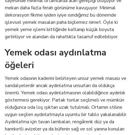
sayesinde minimal ortamlarda alan genişliği oluşuyor ve
mekan daha fazla ferah görünüme kavuşuyor. Minimal
dekorasyon fikrine iyiden iyiye ısındığımız bu dönemde
işlevsel yemek masaları paha biçilemez nimet. Öyle ki
yemek yeme işlemi bittiğinde katlanıp küçük boyuta
getiriliyor ve alandan da rahatlıkla tasarruf edilebiliyor.
Yemek odası aydınlatma
öğeleri
Yemek odasının kaderini belirleyen unsur yemek masası ve
sandalyelerdir ancak aydınlatma unsurları da oldukça
önemli. Yemek odası aydınlatmasının olabildiğince aydınlık
göstermesi gerekiyor. Parlak tonlar seçilmeli ve mümkün
olduğunca oda loş ışıktan uzak tutulmalı. Ortamın stiline
uygun seçilen aydınlatmayla uyumlu bir tablo yakalanabilir.
Aydınlatma için tavan lambaları, rengârenk düz ya da
hareketli avizeler ya da büfenin sağ ve sol yanına konulan