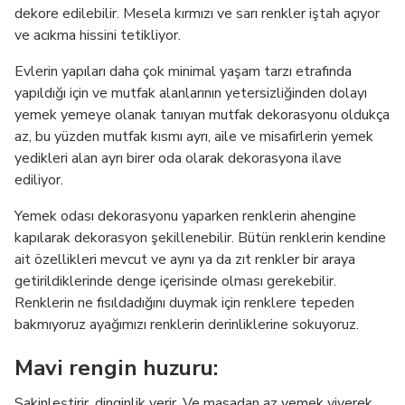
dekore edilebilir. Mesela kırmızı ve sarı renkler iştah açıyor
ve acıkma hissini tetikliyor.
Evlerin yapıları daha çok minimal yaşam tarzı etrafında
yapıldığı için ve mutfak alanlarının yetersizliğinden dolayı
yemek yemeye olanak tanıyan mutfak dekorasyonu oldukça
az, bu yüzden mutfak kısmı ayrı, aile ve misafirlerin yemek
yedikleri alan ayrı birer oda olarak dekorasyona ilave
ediliyor.
Yemek odası dekorasyonu yaparken renklerin ahengine
kapılarak dekorasyon şekillenebilir. Bütün renklerin kendine
ait özellikleri mevcut ve aynı ya da zıt renkler bir araya
getirildiklerinde denge içerisinde olması gerekebilir.
Renklerin ne fısıldadığını duymak için renklere tepeden
bakmıyoruz ayağımızı renklerin derinliklerine sokuyoruz.
Mavi rengin huzuru:
Sakinleştirir, dinginlik verir. Ve masadan az yemek yiyerek