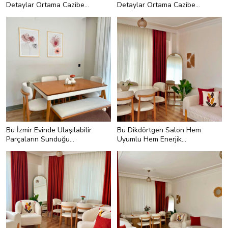
Detaylar Ortama Cazibe
Detaylar Ortama Cazibe
Katmakla Görevli
Katmakla Görevli
Bu İzmir Evinde Ulaşılabilir
Bu Dikdörtgen Salon Hem
Parçaların Sunduğu
Uyumlu Hem Enerjik
Zamansız Uyum Var
Olmayı Başarmış