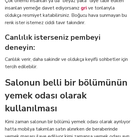
Çok önemli insanları ya da “beyaz yaka” diye tabir edilen
insanları yemeğe davet ediyorsanız
gri
ve tonlarıyla
oldukça resmiyet katabilirsiniz. Boğucu hava sunmayan bu
renk ister istemez ciddi tavır takındırır.
Canlılık isterseniz pembeyi
deneyin:
Canlılık verir, daha sakindir ve oldukça keyifli sohbetler için
tercih edilebilir.
Salonun belli bir bölümünün
yemek odası olarak
kullanılması
Kimi zaman salonun bir bölümü yemek odası olarak ayrılıyor
hatta mobilya takımları satın alınırken de beraberinde
yemek masası ilave ediliyor kimi zamansa yemek odası ayrı