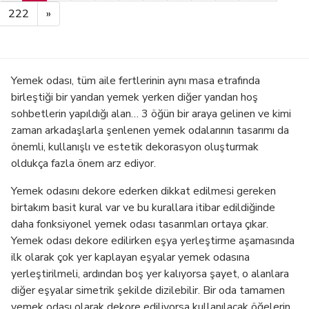
bölümler zamanla aşınır.</p> <h3
denemek mümkün olur.</li> <li
style="text-align:left;">Boyamaya
222
»
style="text-align:left;">Eve özgün
Uygun Derzler</h3> <ul> <li
hava katar.</li> </ul> <p
style="text-align:left;">Rengi solan
style="text-align:left;">Bizim
veya sararan derzler,&nbsp;</li> <li
anlatacaklarımız bu kadar! Sizin de
style="text-align:left;">Yüzeyinde
bu konuda fikirlerinizi bekleriz.</p>
hafif lekeleri olan derzler,</li> <li
Yemek odası, tüm aile fertlerinin aynı masa etrafında
style="text-align:left;">İçinde
boşluk ya da çatlak olmayan
birleştiği bir yandan yemek yerken diğer yandan hoş
derzler</li> </ul>
sohbetlerin yapıldığı alan… 3 öğün bir araya gelinen ve kimi
zaman arkadaşlarla şenlenen yemek odalarının tasarımı da
önemli, kullanışlı ve estetik dekorasyon oluşturmak
oldukça fazla önem arz ediyor.
Yemek odasını dekore ederken dikkat edilmesi gereken
birtakım basit kural var ve bu kurallara itibar edildiğinde
daha fonksiyonel yemek odası tasarımları ortaya çıkar.
Yemek odası dekore edilirken eşya yerleştirme aşamasında
ilk olarak çok yer kaplayan eşyalar yemek odasına
yerleştirilmeli, ardından boş yer kalıyorsa şayet, o alanlara
diğer eşyalar simetrik şekilde dizilebilir. Bir oda tamamen
yemek odası olarak dekore ediliyorsa kullanılacak öğelerin