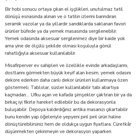
Bir hobi sonucu ortaya çıkan el işçilikleri, unutulmaz tatil
dönüşü esnasında alınan ve o tatilin izlerini barındıran
seramik vazolar ya da yıllardır sandıklarda saklanan favori
ürünler büfede ya da yemek masasında sergilenebilir.
Yemek odasında aksesuar sergilenmez diye bir kaide yok
ama yine de ölçülü şekilde olması koşuluyla gönül
rahatlığıyla aksesuar kullanılabilir.
Misafirperver ev sahipleri ve özellikle evinde arkadaşlarını,
dostlarını görmekten büyük keyif alan kesim, yemek odasını
dekore ederken daha canlı dekor ürünleri kullanmaya özen
göstermeli. Tablolar, süsler kullanılabilir tabi abartıya
kaçmadan… Ufku açan ve kafada şimşekler çaktıran bir ya da
birkaç iyi fikirle hareket edilebilir bu da dekorasyonla
buluşabilir. Depoya kaldırdığınız antika masanızı çıkartabilir
bunu kendin yap öğeleriyle yepyeni pırıl pırıl ürün haline
dönüştürebilirsiniz hem de oldukça uygun fiyatlara. Cüretkâr
düşünmekten çekinmeyin ve dekorasyon yaparken