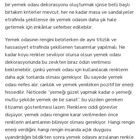
bir yemek odası dekorasyonu oluşturmak içinse belli başlı
birtakım kriterler mevcut, her ne kadar masa ve sandalyeler
etrafında şekillense de yemek odasını daha şık hale
getirmek için imkânlar seferber edilebilir.
Yemek odasının rengini belirlerken de aynı titizlik ve
hassasiyet etrafında şekillenen tasarımlar yapılmalı. Ne
kadar koyu renkler seviliyor olursa olsun yemek odası
dekorasyonunda bu zevkten biraz ödün verilmesi
beklenebilir, çünkü yemek odası için kullanılacak renklerin
daha açık tonlarda olması gerekiyor. Bu sayede yemek
odası nefes alır, canlılık ve yemek yenilirken pozitif bir enerji
hissedilir. Neticede “yemeği güzel yapmak kadar o yemeği
mutlu şekilde yemek de bir sanat”, bu yüzden gereken
iltizamın gösterilmesi lazım. Renklere ciddi görevler
düşüyor, yemek odası rengine karar verilmeden önce
renklerin anlamlarının biliniyor olması gerekiyor. Hangi rengin
enerji verdiğini, hangi rengin insanda açlık duygusu
uyandırdığını bildikten sonra yemek odasını arzulanan renkle