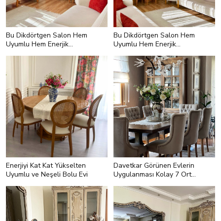
Bu Dikdörtgen Salon Hem
Bu Dikdörtgen Salon Hem
Uyumlu Hem Enerjik
Uyumlu Hem Enerjik
Olmayı Başarmış
Olmayı Başarmış
Enerjiyi Kat Kat Yükselten
Davetkar Görünen Evlerin
Uyumlu ve Neşeli Bolu Evi
Uygulanması Kolay 7 Ortak
Özelliği
<h2 style="text-align:left;">2- Taze
Çiçekler ve Yeşil Bitkiler</h2> <p
style="text-align:left;">Doğayı içeri
davet etmek eve anında canlılık
katar. Bunun yolu da taze