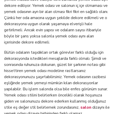
dekore ediliyor. Yemek odası ve salonun iç içe olmaması ve
yemek odasının ayrı bir alan olması fikri fikri en sağlıklı olanı.
Çünkü her oda amacına uygun şekilde dekore edilmeli ve o
dekorasyona uygun olarak yaşamaya elverişli hale
getirilmeli. Ancak evin yapısı ve odaların sayısı itibariyle
böyle bir şans yoksa salonla yemek odası aynı alan
içerisinde dekore edilmeli.
Bütün odaların taşıdıkları ortak görevler farklı olduğu için
dekorasyonda istedikleri mesajlarda farklı olmalı. Şimdi ve
sonrasında ruhunuza dokunan, güzel bir şarkının notası gibi
hissettiren yemek odası modeline rastlarsanız
dekorasyonunuzu şaşırtabilirsiniz. Yemek odasının cazibesi
eşliğinde yemek yemeyi mümkün kılan dekorasyonlar
yapılabilir. Bu işlem salonda olsa bile enfes görünüm sunar.
Yemek odası stilini belirlerken öncelikli olarak hoşunuza
giden ve salonunuzu dekore ederken kullanmış olduğunuz
stile eş değer stil belirlemek zorundasınız,
salon
dizaynı ile
yemek odası dizaynı birbirinden farklı olamaz.