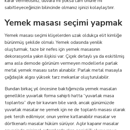
karar vermelisiniz, duvara mı yoksa cam önüne mi
sabitleyeceğinizin bilincinde olmanız işinizi kolaylaştırır.
Yemek masası seçimi yapmak
Yemek masası seçimi klişelerden uzak oldukça elit kimliğe
bürünmüş şekilde olmalı. Yemek odasında yenilik
oluşturmak, taze bir nefes için yemek masasının
dekorasyonla yakın ilişkisi var. Çiçek detaylı ya da eskitilmiş
ama asla demode görünüm vermeyen modellerle parlak
metal yemek masası satın alınabilir. Parlak metal masayla
çağdaşlık algısı yüksek tarz mekanlar oluşturulabilir.
Bundan birkaç yıl öncesine baktığımızda yemek masaları
genellikle yuvarlak forma sahipti hatta “yuvarlak masa
toplantısı” diye bir kavram bile vardı, ancak günümüzde
yuvarlak masalar ne yemek için ne de toplantı masası olarak
pek tercih edilmiyor, onun yerine katlanabilir masalar ve
dörtkenarlı masalar hüküm sürüyor. Açılır kapanır masalar