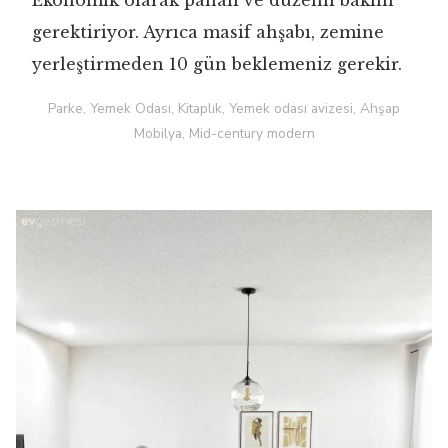
Ekonomik olarak pahalı ve düzenli bakım
gerektiriyor. Ayrıca masif ahşabı, zemine
yerleştirmeden 10 gün beklemeniz gerekir.
Parke, Yemek Odası, Kitaplık, Yemek odası avizesi, Ahşap
Mobilya, Mid-century modern