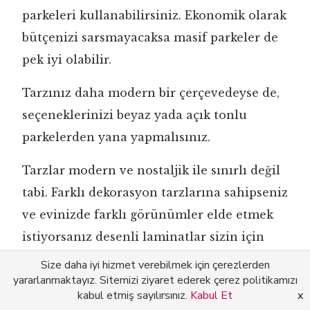
parkeleri kullanabilirsiniz. Ekonomik olarak
bütçenizi sarsmayacaksa masif parkeler de
pek iyi olabilir.
Tarzınız daha modern bir çerçevedeyse de,
seçeneklerinizi beyaz yada açık tonlu
parkelerden yana yapmalısınız.
Tarzlar modern ve nostaljik ile sınırlı değil
tabi. Farklı dekorasyon tarzlarına sahipseniz
ve evinizde farklı görünümler elde etmek
istiyorsanız desenli laminatlar sizin için
çok uygun.
Size daha iyi hizmet verebilmek için çerezlerden
yararlanmaktayız. Sitemizi ziyaret ederek çerez politikamızı
Salon, Ev bitkisi, Halı, Lambader, Fon perde, Perde, Orta
kabul etmiş sayılırsınız.
Kabul Et
x
sehpa, Gri, Parke, Sehpa üstü aksesuarı