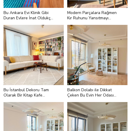
Bu Ankara Evi Klinik Gibi
Modern Parçalara Rağmen
Duran Evlere İnat Oldukça
Kır Ruhunu Yansıtmayı
Renkli
Başaran Bir Ev
Bu İstanbul Dekoru Tam
Balkon Dolabı ile Dikkat
Olarak Bir Kitap Kafe
Çeken Bu Evin Her Odası
Konseptine Sahip
Görülmeye Değer