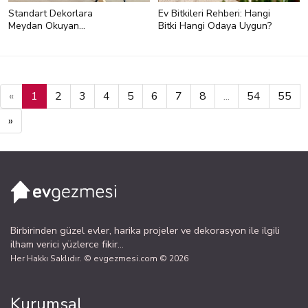
Standart Dekorlara
Ev Bitkileri Rehberi: Hangi
Meydan Okuyan
Bitki Hangi Odaya Uygun?
Karakteristik Bir Ev
<h2 style="text-align:left;">Yatak
Odasına Uygun Bitkiler</h2> <p
style="text-align:left;">Yatak
odasında yer alan bitkilerin havayı
temizleyebilen özelliği olması ve
«
1
2
3
4
5
6
7
8
...
54
55
oksijen seviyesine katkı sunması
gerekir. Bu bitkileri de şöyle
»
sayabiliriz:</p> <ul> <li
style="text-align:left;">Barış çiçeği,
</li> <li style="text-
align:left;">Lavanta,</li> <li
style="text-align:left;">Paşa kılıcı,
</li> <li style="text-
align:left;">Aloe vera.</li> </ul>
Birbirinden güzel evler, harika projeler ve dekorasyon ile ilgili
ilham verici yüzlerce fikir...
Her Hakkı Saklıdır. © evgezmesi.com © 2026
Kurumsal