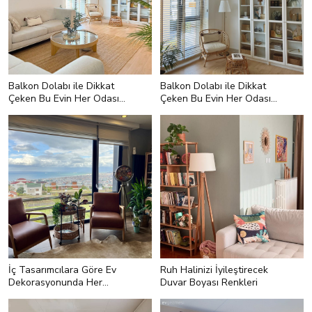
Balkon Dolabı ile Dikkat
Balkon Dolabı ile Dikkat
Çeken Bu Evin Her Odası
Çeken Bu Evin Her Odası
Görülmeye Değer
Görülmeye Değer
İç Tasarımcılara Göre Ev
Ruh Halinizi İyileştirecek
Dekorasyonunda Her
Duvar Boyası Renkleri
Zaman Yeri Olan 7 Renk
<h2 style="text-align:left;">5-
<h2 style="text-align:left;"></h2>