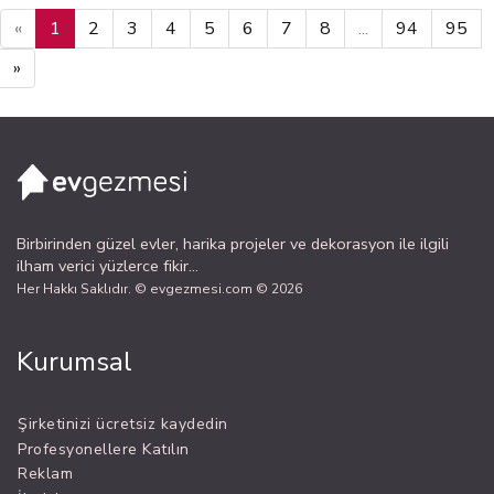
«
1
2
3
4
5
6
7
8
...
94
95
»
Birbirinden güzel evler, harika projeler ve dekorasyon ile ilgili
ilham verici yüzlerce fikir...
Her Hakkı Saklıdır. © evgezmesi.com © 2026
Kurumsal
Şirketinizi ücretsiz kaydedin
Profesyonellere Katılın
Reklam