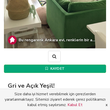
Bu rengarenk Ankara evi, renklerin bir a...
KAYDET
Gri ve Açık Yeşil!
Size daha iyi hizmet verebilmek için çerezlerden
Keyif dolu bir ortam yaratmak istiyorsanız
yararlanmaktayız. Sitemizi ziyaret ederek çerez politikamızı
açık yeşil ve griyi mutlaka düşünün!
kabul etmiş sayılırsınız.
Kabul Et
x