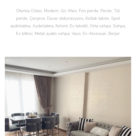
Oturma Odası, Modern, Gri, Mavi, Fon perde, Perde, Tül
perde, Çerçeve, Duvar dekorasyonu, Koltuk takımı, Spot
aydınlatma, Aydınlatma, Kırlent, Ev tekstili, Orta sehpa, Sehpa,
Ev bitkisi, Metal ayaklı sehpa, Vazo, Ev Aksesuar, Berjer