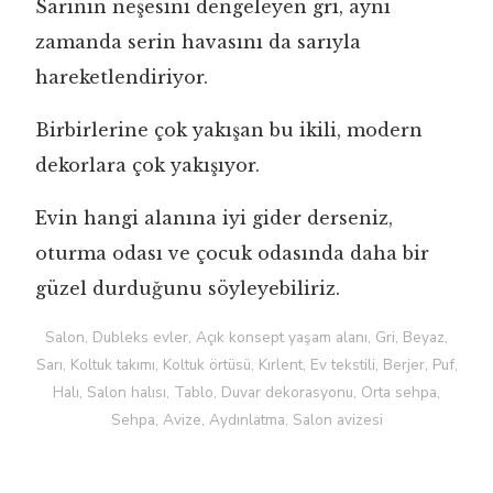
Sarının neşesini dengeleyen gri, aynı
zamanda serin havasını da sarıyla
hareketlendiriyor.
Birbirlerine çok yakışan bu ikili, modern
dekorlara çok yakışıyor.
Evin hangi alanına iyi gider derseniz,
oturma odası ve çocuk odasında daha bir
güzel durduğunu söyleyebiliriz.
Salon, Dubleks evler, Açık konsept yaşam alanı, Gri, Beyaz,
Sarı, Koltuk takımı, Koltuk örtüsü, Kırlent, Ev tekstili, Berjer, Puf,
Halı, Salon halısı, Tablo, Duvar dekorasyonu, Orta sehpa,
Sehpa, Avize, Aydınlatma, Salon avizesi