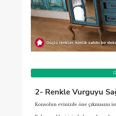
Güçlü renkler, kimlik sahibi bir dekor
2- Renkle Vurguyu Sağ
Konsolun evinizde öne çıkmasını ist