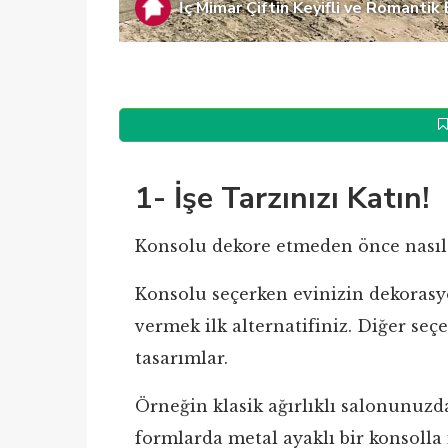
İç Mimar Çiftin Keyifli ve Romantik E
1- İşe Tarzınızı Katın!
Konsolu dekore etmeden önce nasıl 
Konsolu seçerken evinizin dekorasy
vermek ilk alternatifiniz. Diğer seç
tasarımlar.
Örneğin klasik ağırlıklı salonunuzd
formlarda metal ayaklı bir konsolla i