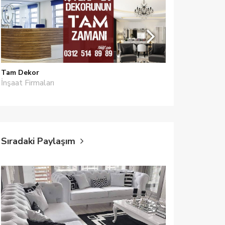
Tam Dekor
Evde Mimar
İnşaat Firmaları
Boya Badana
Sıradaki Paylaşım