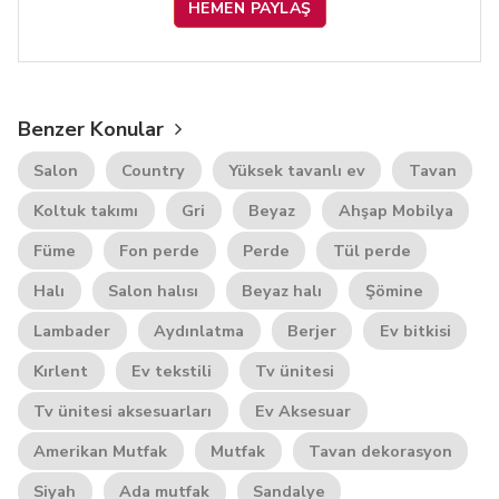
HEMEN PAYLAŞ
Benzer Konular
Salon
Country
Yüksek tavanlı ev
Tavan
Koltuk takımı
Gri
Beyaz
Ahşap Mobilya
Füme
Fon perde
Perde
Tül perde
Halı
Salon halısı
Beyaz halı
Şömine
Lambader
Aydınlatma
Berjer
Ev bitkisi
Kırlent
Ev tekstili
Tv ünitesi
Tv ünitesi aksesuarları
Ev Aksesuar
Amerikan Mutfak
Mutfak
Tavan dekorasyon
Siyah
Ada mutfak
Sandalye