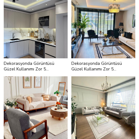
Dekorasyonda Görüntüsü
Dekorasyonda Görüntüsü
Güzel Kullanımı Zor 5
Güzel Kullanımı Zor 5
Parça
Parça
<h2 style="text-align:left;">4. Spot
<h2 style="text-align:left;">3.
Işık Yorgunluğu</h2> <p
Tabandan Tavana Cam</h2> <p
style="text-
style="text-align:left;">Bir duvarı
align:left;">Dekorasyonda şıklığı
komple kaplayan camları çok
sağlamak için katmanlı aydınlatma
seviyoruz. Ortama aydınlık hava
önerilir. Katmanlı aydınlatmanın da
veriyor bunlar! Bunun yanında
yolu çoğunlukla spotlardan geçiyor.
resmen eve zenginlik katıyor.
Gelin görün ki fazla kullanılan spot
Buraya kadar her şey güzel ama tek
ışıkları konforu önemli şekilde
sorun kullanımı!</p> <h3
etkiliyor.</p> <h3 style="text-
style="text-align:left;">Neden
align:left;">Neden kullanışsız?
kullanışsız?</h3> <ul> <li
</h3> <ul> <li style="text-
style="text-align:left;">Isı kaybı