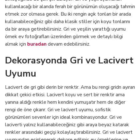
kullanılacağı bir alanda ferah bir görünümün oluşacağı tahmin
etmek zor olmasa gerek. Bu iki rengin açık tonları bir arada
kullanabileceğiniz gibi daha klasik stiller için koyu tonlarını
da bir araya getirebilirsiniz. Gri ve yeşilin yarattığı uyumu
örnek ev fotoğrafları üzerinden görmek ve detaylı bilgi
almak için
buradan
devam edebilirsiniz.
Dekorasyonda Gri ve Lacivert
Uyumu
Lacivert de gri gibi derin bir renktir. Ama bu rengi gridn ayıran
dikkat çekici etkisi. Lacivert koyu ve sert bir renktir ama
yanına aldığı renkle hem kendini yumuşatır hem de diğer
rengi de öne çıkarır. Gri ve lacivert uyumu, sofistik
görünümleri sevenler için ideal kombinasyondur. Gri ve
laciverti yalnız kullanabileceğiniz gibi araya beyaz katarak
renkler arasındaki geçişi kolaylaştırabilirsiniz. Gri ve lacivert
uyumundan esinlenerek dekore edilmiş ev örneklerine ve