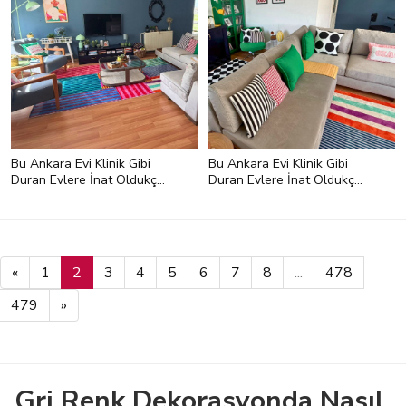
Bu Ankara Evi Klinik Gibi
Bu Ankara Evi Klinik Gibi
Duran Evlere İnat Oldukça
Duran Evlere İnat Oldukça
Renkli
Renkli
«
1
2
3
4
5
6
7
8
...
478
479
»
Gri Renk Dekorasyonda Nasıl