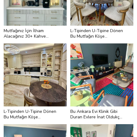
Mutfağınız İçin İlham
L-Tipinden U-Tipine Dönen
Alacağınız 30+ Kahve
Bu Mutfağın Köşe
Köşesi Modeli
Noktasında Kiler Var
<p style="text-align:left;">Rengi ve
tasarımıyla dikkat çeken bu model
eksta depolama ihtiyacını bol
çekmece ile karşılamış.</p>
L-Tipinden U-Tipine Dönen
Bu Ankara Evi Klinik Gibi
Bu Mutfağın Köşe
Duran Evlere İnat Oldukça
Noktasında Kiler Var
Renkli