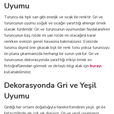
Uyumu
Turuncu da tıpk sarı gibi enerjik ve sıcak bir renktir. Gri ve
turuncunun uyumu soğuk ve sıcağın yarattığı ahenge örnek
olacak türdendir. Gri ve turuncunun uyumundan faydalanırken
turuncunun baş rolde mi yan rolde mi olacağına karar
verirken evinizin genel havasına bakmalısınız. Evinizde
turuncu dışınd öne çıkacak bşk bir renk tonu yoksa turuncuyu
ön plana çıkarmanızda herhangi bir sorun yoktur. Gri ve
turuncunun dekorasyonda yarattığı etkiyi örnek ev
fotoğraflarından görmek ve detaylı bilgi alak için
burayı
kullanabilirsiniz.
Dekorasyonda Gri ve Yeşil
Uyumu
Girdiği her ortamı doğallığıyla hareketlendiren yeşil, gri ile
birleştiğinde de çok şık duruyor. Gri ve yeşil uyumunun