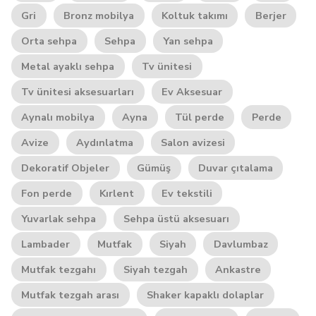
Gri
Bronz mobilya
Koltuk takımı
Berjer
Orta sehpa
Sehpa
Yan sehpa
Metal ayaklı sehpa
Tv ünitesi
Tv ünitesi aksesuarları
Ev Aksesuar
Aynalı mobilya
Ayna
Tül perde
Perde
Avize
Aydınlatma
Salon avizesi
Dekoratif Objeler
Gümüş
Duvar çıtalama
Fon perde
Kırlent
Ev tekstili
Yuvarlak sehpa
Sehpa üstü aksesuarı
Lambader
Mutfak
Siyah
Davlumbaz
Mutfak tezgahı
Siyah tezgah
Ankastre
Mutfak tezgah arası
Shaker kapaklı dolaplar