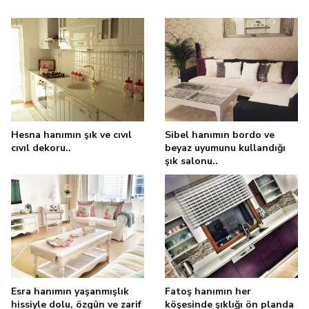
Hesna hanımın şık ve cıvıl
Sibel hanımın bordo ve
cıvıl dekoru..
beyaz uyumunu kullandığı
şık salonu..
Esra hanımın yaşanmışlık
Fatoş hanımın her
hissiyle dolu, özgün ve zarif
köşesinde şıklığı ön planda