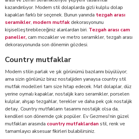
arası ve zemin seramikleriyle yepyeni tasarımlar
kazandırılıyor. Modern stil dolaplarda gizli kulplu dolap
kapakları farklı bir seçenek. Bunun yanında
tezgah arası
seramikler
,
modern mutfak
dekorasyonunu
kişiselleştirebileceğiniz alanlardan biri.
Tezgah arası cam
paneller,
cam mozaikler ve metro seramikler, tezgah arası
dekorasyonunda son dönemin gözdesi.
Country mutfaklar
Modern stilin parlak ve şık görünümü bazılarını büyülüyor;
ama sizin gönlünüz biraz nostaljiden yanaysa country stil
mutfak modelleri tam size hitap edecek. Mat dolaplar, düz
yerine oymalı kapaklar, nostaljik karo seramikler, porselen
kulplar, ahşap tezgahlar, terekler ve daha pek çok nostaljik
detay.. Country mutfakların tasarımı nostaljik olsa da,
kendileri son dönemde çok popüler. Ev Gezmesi'nin güzel
mutfakları arasında
country mutfaklardan
stil, renk ve
tamamlayıcı aksesuar fikirleri bulabilirsiniz.