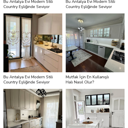
Bu Antalya Evi Modern Stili
Bu Antalya Evi Modern Stili
Country Eşliğinde Seviyor
Country Eşliğinde Seviyor
Bu Antalya Evi Modern Stili
Mutfak İçin En Kullanışlı
Country Eşliğinde Seviyor
Halı Nasıl Olur?
<h3 style="text-align:left;">4-
Kolayca Kaldırılabilecek Kadar
İnce</h3> <p style="text-
align:left;">Mutfak halısı için
olmazsa olmaz bir diğer özellik de
halının inceliği! Bunun ilk nedeni
kısa havların (tüylerin) olması.
Böylece halı içinde kırıntılar, kirler