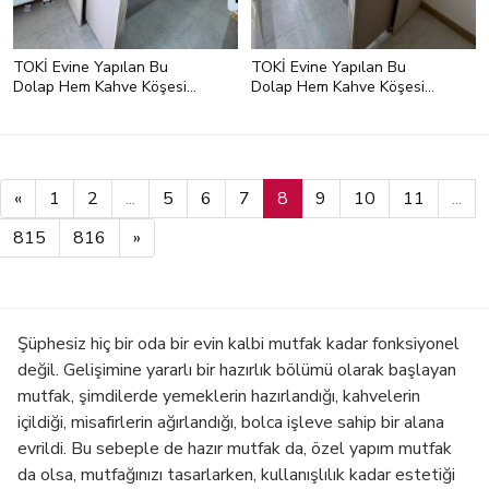
TOKİ Evine Yapılan Bu
TOKİ Evine Yapılan Bu
Dolap Hem Kahve Köşesi
Dolap Hem Kahve Köşesi
Hem Mutfak Masası
Hem Mutfak Masası
«
1
2
...
5
6
7
8
9
10
11
...
815
816
»
Şüphesiz hiç bir oda bir evin kalbi mutfak kadar fonksiyonel
değil. Gelişimine yararlı bir hazırlık bölümü olarak başlayan
mutfak, şimdilerde yemeklerin hazırlandığı, kahvelerin
içildiği, misafirlerin ağırlandığı, bolca işleve sahip bir alana
evrildi. Bu sebeple de hazır mutfak da, özel yapım mutfak
da olsa, mutfağınızı tasarlarken, kullanışlılık kadar estetiği