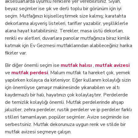
aksesuarlarda uyumlu renklere yer verebilirsiniz. Siyah,
beyaz seçimler ise şık ve derli toplu bir görünüm için iyi
seçim. Mutfağınızı kişiselleştirmek size kalmış; karatahta
dekorlarına alışveriş listeleri, tarifler yazabilir, yeşilliklerle
alana hayat katabilirsiniz. Terekler, masa üstü dekorları,
renkli ev aletleri, duvarlara panolar mutfağınıza biraz kimlik
katmak için Ev Gezmesi mutfaklarından alabileceğiniz harika
fikirler var.
Bir diğer önemli seçim ise
mutfak halısı
,
mutfak avizesi
ve
mutfak perdesi
. Malum mutfak ta hareket çok, yemek
yapılırken kolayca da kirleniyor. Eğer kullanım kolaylığı sizin
için önemliyse çamaşır makinesinde yıkanabilen ve altı
kaydırmazlı bir halı, hayatınızı çok kolaylaştırır. Perdelerde
de temizlik kolaylığı önemli. Mutfak perdelerinde ahşap
jaluziler, zehra perdeler, rustik perdeler ve ip perdeler farklı
stilleri tamamlayan, popüler seçimler. Avize seçiminde ise
serbestsiniz. Mutfak dekorunuza uygun renk ve stilde bir
mutfak avizesi seçmeye çalışın.