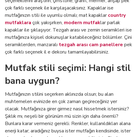
seçeneklerini araştırın, çimstone, granit, mermer, ahşap pek
çok farklı seçenek ile karşılaşacaksınız. Kapaklar ise
mutfağınızın stili ile uyumlu olmalı; mat kapaklar
country
mutfaklara
çok yakışırken,
modern mutfak
lar parlak
kapaklar ile şıklaşıyor. Tezgah arası ve zemin seramikleri ise
mutfağınıza kişisel dokunuşlar katabileceğiniz bölümler. Çini
seramiklerden, manzaralı
tezgah arası cam panellere
pek
çok farklı seçenek il e dekoru tamamlayabilirsiniz.
Mutfak stili seçimi: Hangi stil
bana uygun?
Mutfağınızın stilini seçerken aklınızda olsun; bu alan
muhtemelen evinizde en çok zaman geçireceğiniz yer
olacak. Mutfağınıza girer girmez nasıl hissetmek istersiniz?
Şıklık mı, neşeli bir görünüm mü sizin için daha önemli?
Bunlara karar vermeniz gerekli. Renkler, kullanıldıkları alana
enerji katar; aradığınız buysa ister mutfağın kendisinde, ister