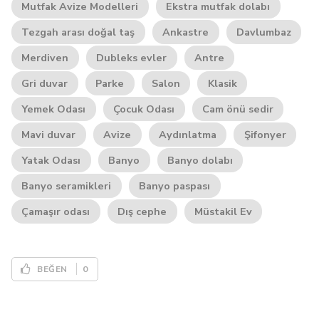
Mutfak Avize Modelleri
Ekstra mutfak dolabı
Tezgah arası doğal taş
Ankastre
Davlumbaz
Merdiven
Dubleks evler
Antre
Gri duvar
Parke
Salon
Klasik
Yemek Odası
Çocuk Odası
Cam önü sedir
Mavi duvar
Avize
Aydınlatma
Şifonyer
Yatak Odası
Banyo
Banyo dolabı
Banyo seramikleri
Banyo paspası
Çamaşır odası
Dış cephe
Müstakil Ev
0
BEĞEN