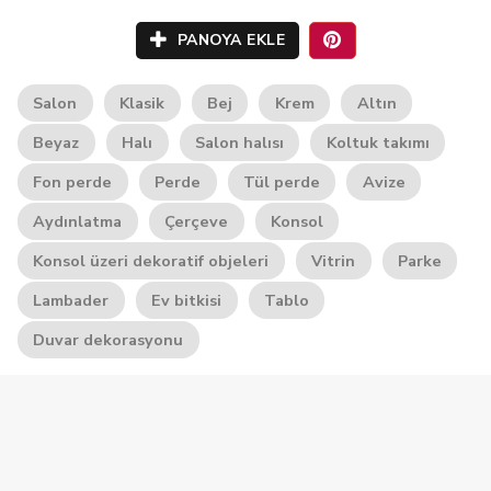
PANOYA EKLE
Salon
Klasik
Bej
Krem
Altın
Beyaz
Halı
Salon halısı
Koltuk takımı
Fon perde
Perde
Tül perde
Avize
Aydınlatma
Çerçeve
Konsol
Konsol üzeri dekoratif objeleri
Vitrin
Parke
Lambader
Ev bitkisi
Tablo
Duvar dekorasyonu