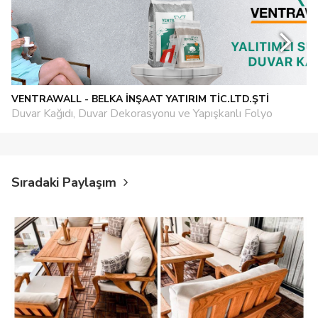
VENTRAWALL - BELKA İNŞAAT YATIRIM TİC.LTD.ŞTİ
Duvar Kağıdı, Duvar Dekorasyonu ve Yapışkanlı Folyo
Sıradaki Paylaşım