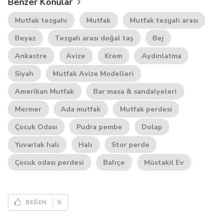
Benzer Konular
Mutfak tezgahı
Mutfak
Mutfak tezgah arası
Beyaz
Tezgah arası doğal taş
Bej
Ankastre
Avize
Krem
Aydınlatma
Siyah
Mutfak Avize Modelleri
Amerikan Mutfak
Bar masa & sandalyeleri
Mermer
Ada mutfak
Mutfak perdesi
Çocuk Odası
Pudra pembe
Dolap
Yuvarlak halı
Halı
Stor perde
Çocuk odası perdesi
Bahçe
Müstakil Ev
0
BEĞEN