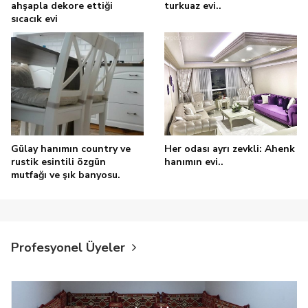
ahşapla dekore ettiği
turkuaz evi..
sıcacık evi
Gülay hanımın country ve
Her odası ayrı zevkli: Ahenk
rustik esintili özgün
hanımın evi..
mutfağı ve şık banyosu.
Profesyonel Üyeler