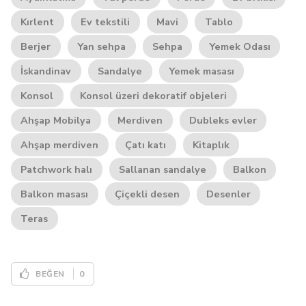
Kırlent
Ev tekstili
Mavi
Tablo
Berjer
Yan sehpa
Sehpa
Yemek Odası
İskandinav
Sandalye
Yemek masası
Konsol
Konsol üzeri dekoratif objeleri
Ahşap Mobilya
Merdiven
Dubleks evler
Ahşap merdiven
Çatı katı
Kitaplık
Patchwork halı
Sallanan sandalye
Balkon
Balkon masası
Çiçekli desen
Desenler
Teras
0
BEĞEN