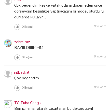
Cok begendim keske yatak odami dosemeden once
gorseydim kesinlikle yaptiracagim bi model olurdu iyi
gunlerde kullanin ..
9 yıl önce
0
Beğeni
zehralmz
BAYIILDIIIIMMM
9 yıl önce
0
Beğeni
nilbaykal
Çok begendim
9 yıl önce
0
Beğeni
TC Tuba Cengiz
Ben iç mimar olarak tasarlanan bu dekoru zayıf