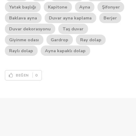
Yatak başlığı
Kapitone
Ayna
Şifonyer
Baklava ayna
Duvar ayna kaplama
Berjer
Duvar dekorasyonu
Taş duvar
Giyinme odası
Gardrop
Ray dolap
Raylı dolap
Ayna kapaklı dolap
0
BEĞEN