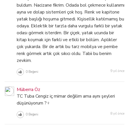
buldum. Nacizane fikrim. Odada bol çekmece kullanımı
ayna ve dolap sistemleri çok hoş. Renk ve kapitone
yatak başlığı hoşuma gitmedi. Kişisellik katılmamış bu
odaya. Eklektik bir tarzla daha vurgulu farkli bir yatak
odası görmek isterdim. Bir çiçek, yatak ucunda bir
kitap koymak için farkli ve etkili bir bölüm. Aplikler
çok yukarda. Bir de artık bu tarz mobilya ve pembe
renk görmek artık çok sıkıcı oldu. Tabii bu benim
zevkim.
9 yıl önce
0
Beğeni
Müberra Öz
TC Tuba Cengiz iç mimar değilim ama aynı şeyleri
düşünüyorum ?‍♀️
8 yıl önce
0
Beğeni