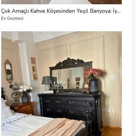
Çok Amaçlı Kahve Köşesinden Yeşil Banyoya: İyi Fikirlerle Dolu Bir Ev
Ev Gezmesi