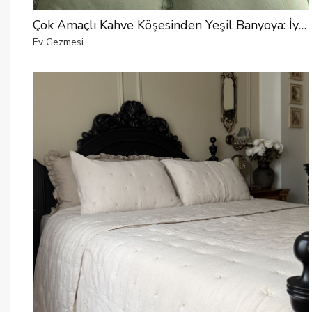
Çok Amaçlı Kahve Köşesinden Yeşil Banyoya: İyi Fikirlerle Dolu Bir Ev
Ev Gezmesi