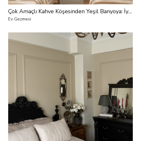
Çok Amaçlı Kahve Köşesinden Yeşil Banyoya: İyi Fikirlerle Dolu Bir Ev
Ev Gezmesi