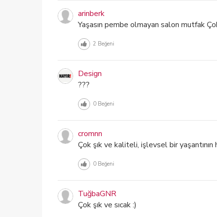
arinberk
Yaşasın pembe olmayan salon mutfak Çok 
2
Beğeni
Design
???
0
Beğeni
cromnn
Çok şık ve kaliteli, işlevsel bir yaşantının
0
Beğeni
TuğbaGNR
Çok şık ve sıcak :)