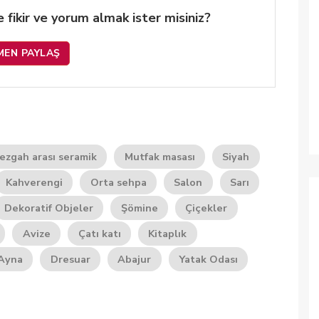
 de fikir ve yorum almak ister misiniz?
MEN PAYLAŞ
ezgah arası seramik
Mutfak masası
Siyah
Kahverengi
Orta sehpa
Salon
Sarı
Dekoratif Objeler
Şömine
Çiçekler
Avize
Çatı katı
Kitaplık
Ayna
Dresuar
Abajur
Yatak Odası