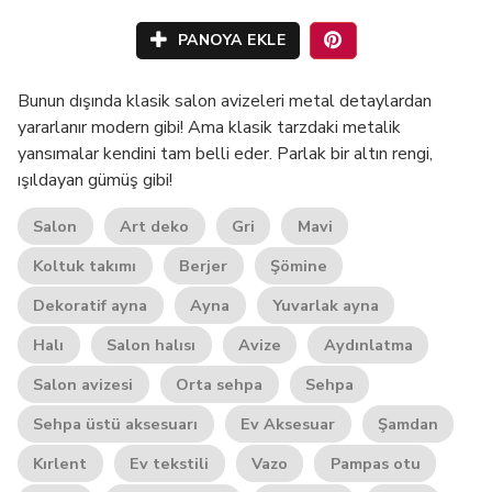
PANOYA EKLE
Bunun dışında klasik salon avizeleri metal detaylardan
yararlanır modern gibi! Ama klasik tarzdaki metalik
yansımalar kendini tam belli eder. Parlak bir altın rengi,
ışıldayan gümüş gibi!
Salon
Art deko
Gri
Mavi
Koltuk takımı
Berjer
Şömine
Dekoratif ayna
Ayna
Yuvarlak ayna
Halı
Salon halısı
Avize
Aydınlatma
Salon avizesi
Orta sehpa
Sehpa
Sehpa üstü aksesuarı
Ev Aksesuar
Şamdan
Kırlent
Ev tekstili
Vazo
Pampas otu