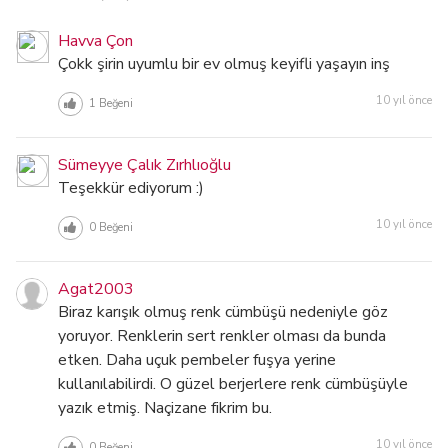
Havva Çon
Çokk şirin uyumlu bir ev olmuş keyifli yaşayın inş
10 yıl önce
1
Beğeni
Sümeyye Çalık Zırhlıoğlu
Teşekkür ediyorum :)
10 yıl önce
0
Beğeni
Agat2003
Biraz karışık olmuş renk cümbüşü nedeniyle göz
yoruyor. Renklerin sert renkler olması da bunda
etken. Daha uçuk pembeler fuşya yerine
kullanılabilirdi. O güzel berjerlere renk cümbüşüyle
yazık etmiş. Naçizane fikrim bu.
10 yıl önce
0
Beğeni