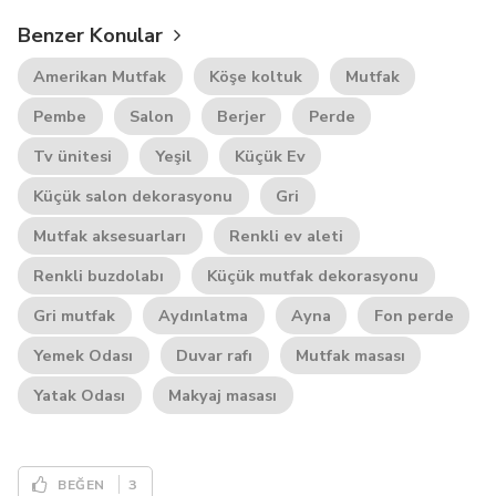
Benzer Konular
Amerikan Mutfak
Köşe koltuk
Mutfak
Pembe
Salon
Berjer
Perde
Tv ünitesi
Yeşil
Küçük Ev
Küçük salon dekorasyonu
Gri
Mutfak aksesuarları
Renkli ev aleti
Renkli buzdolabı
Küçük mutfak dekorasyonu
Gri mutfak
Aydınlatma
Ayna
Fon perde
Yemek Odası
Duvar rafı
Mutfak masası
Yatak Odası
Makyaj masası
3
BEĞEN