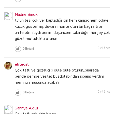
Nadire Biricik
tv ünitesi çok yer kapladığı için hem karışık hem odayı
küçük göstermiş duvara monte olan bir kaç raflı bir
ünite olmalıydı benim düşüncem tabii diğer herşey çok
güzel mutlulukla oturun
9 yıl önce
0
Beğeni
eliteqirl
Çok tatlı ve gozalici :) güle güle oturun..buarada
bende pembe vestel buzdolabindan siparis verdim
memnun musunuz acaba?
9 yıl önce
0
Beğeni
Sahriye Akıllı