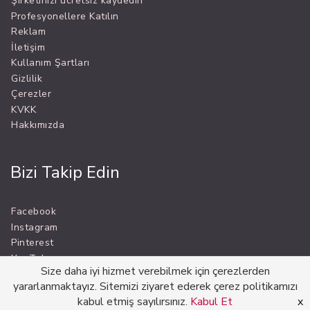
Şirketinizi ücretsiz kaydedin
Profesyonellere Katılın
Reklam
İletişim
Kullanım Şartları
Gizlilik
Çerezler
KVKK
Hakkımızda
Bizi Takip Edin
Facebook
Instagram
Pinterest
YouTube
Size daha iyi hizmet verebilmek için çerezlerden
yararlanmaktayız. Sitemizi ziyaret ederek çerez politikamızı
kabul etmiş sayılırsınız.
Kabul Et
x