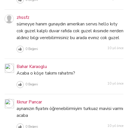
zhssfz
sümeyye hanım gunaydın amerikan servıs hello kıty
cok guzel kalplı duvar rafıda cok guzel ıkısınıde nerden
aldınız bılgı verebilirmisiniz bu arada evınız cok guzel
10 yıl önce
0
Beğeni
Bahar Karaoglu
Acaba o köşe takımı rahatmı?
10 yıl önce
0
Beğeni
Ilknur Pancar
aynanızın fiyatını öğrenebilirmiyim turkuaz mavisi varmı
acaba
10 yıl önce
0
Beğeni