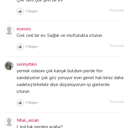
Çok tatlı çok şirin bir ev
9 yıl önce
0
Beğeni
eseses
Cıvıl cıvıl bir ev. Sağlık ve mutlulukla oturun.
9 yıl önce
0
Beğeni
selinyrbkn
yemek odasını çok karışık buldum perde fon
sandalyeler çok göz yoruyor evin genel hali biraz daha
sadeleştirilebilir diye düşünüyorum iyi günlerde
oturun
9 yıl önce
0
Beğeni
Nhal_aslan
L koltuk nerden acaba?