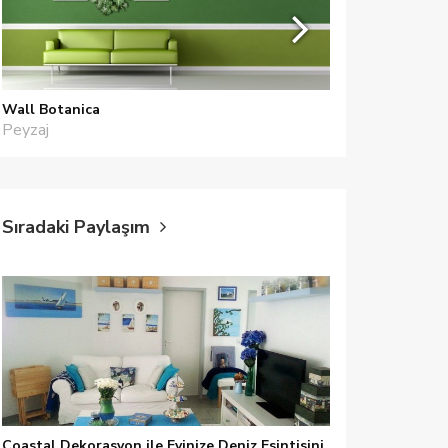
Wall Botanica
Halif yapı
Peyzaj
İç Mimarlar
Sıradaki Paylaşım
Coastal Dekorasyon ile Evinize Deniz Esintisini