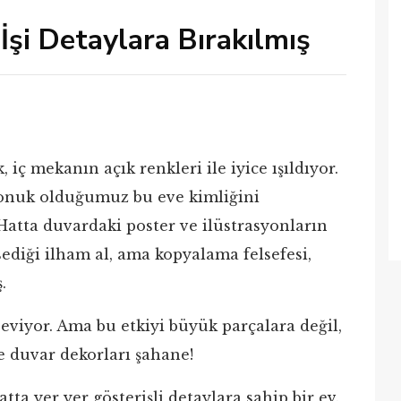
İşi Detaylara Bırakılmış
 iç mekanın açık renkleri ile iyice ışıldıyor.
konuk olduğumuz bu eve kimliğini
 Hatta duvardaki poster ve ilüstrasyonların
sediği ilham al, ama kopyalama felsefesi,
ş.
eviyor. Ama bu etkiyi büyük parçalara değil,
e duvar dekorları şahane!
tta yer yer gösterişli detaylara sahip bir ev.