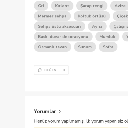
Gri
Kırlent
Şarap rengi
Avize
Mermer sehpa
Koltuk örtüsü
Çiçek
Sehpa üstü aksesuarı
Ayna
Çalışm
Baskı duvar dekorasyonu
Mumluk
Osmanlı tavan
Sunum
Sofra
0
BEĞEN
Yorumlar
Henüz yorum yapılmamış, ilk yorum yapan siz ol