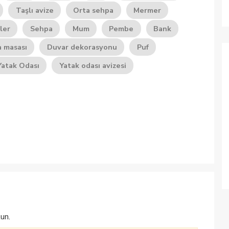
Taşlı avize
Orta sehpa
Mermer
ler
Sehpa
Mum
Pembe
Bank
a masası
Duvar dekorasyonu
Puf
Yatak Odası
Yatak odası avizesi
un.