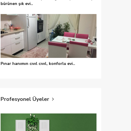
bürünen şık evi..
Koltuk örtüsü, Çiçekler, Sehpa, Orta sehpa, Altın, Mermer, Mermer sehpa
engi, Taşlı avize, Düz renkli halı, Pembe
Pınar hanımın cıvıl cıvıl, konforlu evi..
Profesyonel Üyeler