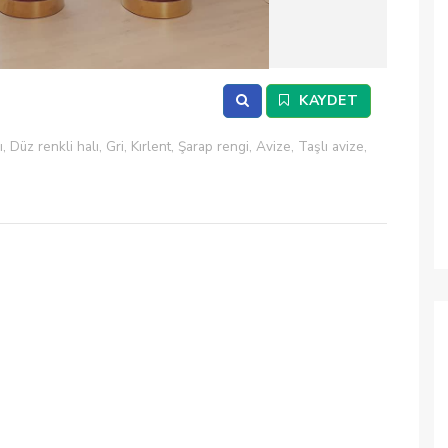
2
/ 8
KAYDET
 Düz renkli halı, Gri, Kırlent, Şarap rengi, Avize, Taşlı avize,
Salon, 
Şarap r