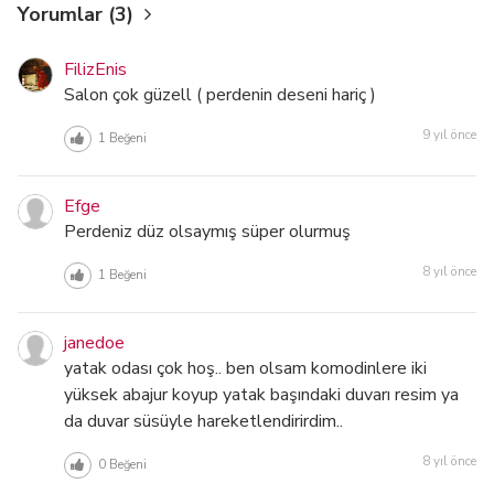
Yorumlar (3)
FilizEnis
Salon çok güzell ( perdenin deseni hariç )
9 yıl önce
1
Beğeni
Efge
Perdeniz düz olsaymış süper olurmuş
8 yıl önce
1
Beğeni
janedoe
yatak odası çok hoş.. ben olsam komodinlere iki
yüksek abajur koyup yatak başındaki duvarı resim ya
da duvar süsüyle hareketlendirirdim..
8 yıl önce
0
Beğeni