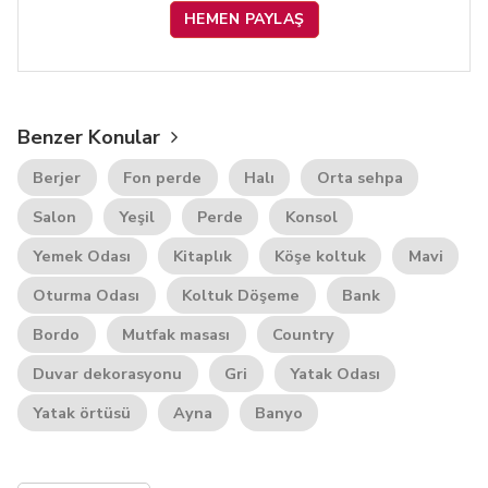
HEMEN PAYLAŞ
Benzer Konular
Berjer
Fon perde
Halı
Orta sehpa
Salon
Yeşil
Perde
Konsol
Yemek Odası
Kitaplık
Köşe koltuk
Mavi
Oturma Odası
Koltuk Döşeme
Bank
Bordo
Mutfak masası
Country
Duvar dekorasyonu
Gri
Yatak Odası
Yatak örtüsü
Ayna
Banyo