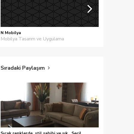
N Mobilya
Lia Mimarlık
Mobilya Tasarım ve Uygulama
İç Mimarlar
Sıradaki Paylaşım
Sıcak renklerde, stil sahibi ve şık.. Seçil