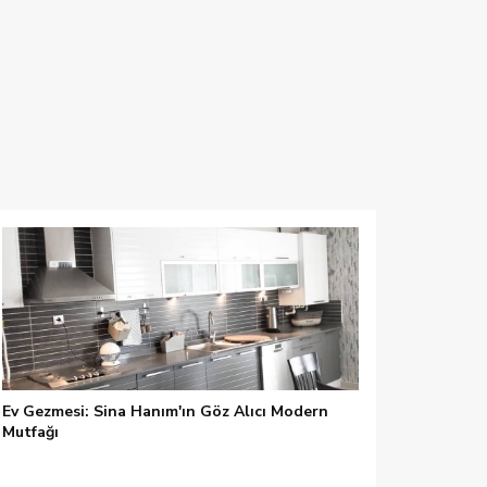
Ev Gezmesi: Sina Hanım'ın Göz Alıcı Modern
Mutfağı