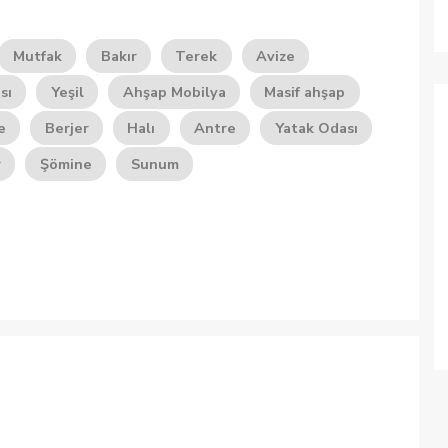
Mutfak
Bakır
Terek
Avize
sı
Yeşil
Ahşap Mobilya
Masif ahşap
e
Berjer
Halı
Antre
Yatak Odası
r
Şömine
Sunum