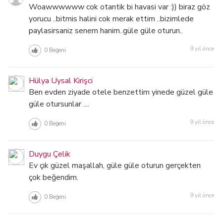
Woawwwwww cok otantik bi havasi var :)) biraz göz
yorucu ..bitmis halini cok merak ettim ..bizimlede
paylasirsaniz senem hanim..güle güle oturun..
9 yıl önce
0
Beğeni
Hülya Uysal Kirişci
Ben evden ziyade otele benzettim yinede güzel güle
güle otursunlar ....
9 yıl önce
0
Beğeni
Duygu Çelik
Ev çık güzel maşallah, güle güle oturun gerçekten
çok beğendim.
9 yıl önce
0
Beğeni