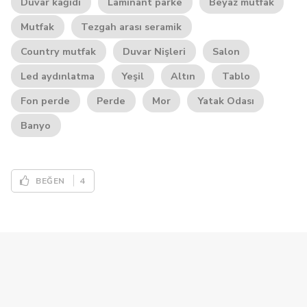
Duvar kağıdı
Laminant parke
Beyaz mutfak
Mutfak
Tezgah arası seramik
Country mutfak
Duvar Nişleri
Salon
Led aydınlatma
Yeşil
Altın
Tablo
Fon perde
Perde
Mor
Yatak Odası
Banyo
4
BEĞEN