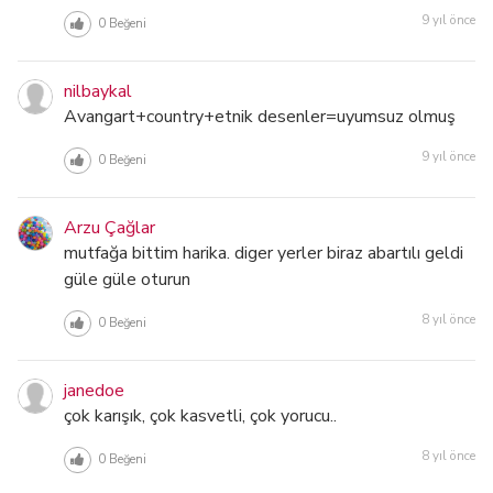
9 yıl önce
0
Beğeni
nilbaykal
Avangart+country+etnik desenler=uyumsuz olmuş
9 yıl önce
0
Beğeni
Arzu Çağlar
mutfağa bittim harika. diger yerler biraz abartılı geldi
güle güle oturun
8 yıl önce
0
Beğeni
janedoe
çok karışık, çok kasvetli, çok yorucu..
8 yıl önce
0
Beğeni