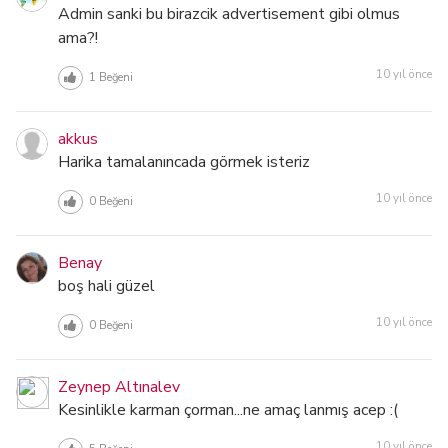
Admin sanki bu birazcik advertisement gibi olmus
ama?!
10 yıl önce
1
Beğeni
akkus
Harika tamalanıncada görmek isteriz
10 yıl önce
0
Beğeni
Benay
boş hali güzel
10 yıl önce
0
Beğeni
Zeynep Altınalev
Kesinlikle karman çorman...ne amaç lanmış acep :(
10 yıl önce