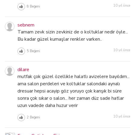
10 yıl önce
8
Beğeni
sebnem
Tamam zevk sizin zevkiniz de o koltuklar nedir öyle...
Bu kadar güzel kumaşlar renkler varken..
10 yıl önce
5
Beğeni
dilare
mutfak çok güzel özellikle halatlı avizelere bayıldım...
ama salon perdeleri ve koltuklar salondaki aynalı
dresuar hepsi acayip göz yoruyo çok karışık bi süre
sonra çok sıkar o salon... her zaman düz sade hatlar
uzun vadede daha huzur verir
10 yıl önce
2
Beğeni