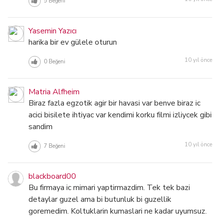
5
Beğeni
Yasemin Yazıcı
harika bir ev gülele oturun
10 yıl önce
0
Beğeni
Matria Alfheim
Biraz fazla egzotik agir bir havasi var benve biraz ic
acici bisilete ihtiyac var kendimi korku filmi izliycek gibi
sandim
10 yıl önce
7
Beğeni
blackboard00
Bu firmaya ic mimari yaptirmazdim. Tek tek bazi
detaylar guzel ama bi butunluk bi guzellik
goremedim. Koltuklarin kumaslari ne kadar uyumsuz.