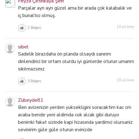
Feyza Çetinkaya Şirin
Parçalar ayrı ayrı güzel ama bir arada çok kalabalık ve
iç bunaltıcı olmuş.
10 yıl önce
2
Beğeni
sibel
Sadelik birazdaha ön planda olsaydı sanırım
dinlendirici bir ortam olurdu iyi günlerde oturun umarım
sıkılmazsınız
10 yıl önce
0
Beğeni
Zübeyde81
Ben avizenizin yerden yuksekligini soracaktim kac cm
acaba bende yeni aldimda cok alcak gibi duruyo
benimki fakat sizinde kapi hizasında yardimci olursaniz
sevinirim güle güle oturun evinizde