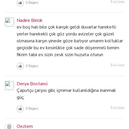
9 yıl önce
0
Beğeni
Nadire Biricik
ev boş hali bile çok karışık geldi duvarlar hareketli
yerler harekekli çok göz yordu avizeler çok güzel
olmasına karşın yinede göze batıyor umarım koltuklar
geçicidir bu ev kesinlikle çok sade döşenmeli benim
fikrim tabii ev sizin zevk sizin huzurla oturun
9 yıl önce
0
Beğeni
Derya Bostanci
Çaputçu çarşısı gibi, içmimar kullanıldığına inanmak
güç.
9 yıl önce
0
Beğeni
Oezlem