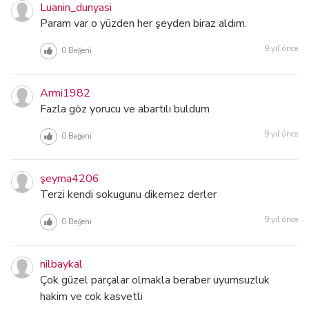
Luanin_dunyasi
Param var o yüzden her şeyden biraz aldım.
9 yıl önce
0
Beğeni
Armi1982
Fazla göz yorucu ve abartılı buldum
9 yıl önce
0
Beğeni
şeyma4206
Terzi kendi sokugunu dikemez derler
9 yıl önce
0
Beğeni
nilbaykal
Çok güzel parçalar olmakla beraber uyumsuzluk
hakim ve cok kasvetli