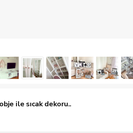
bje ile sıcak dekoru..