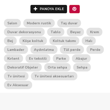
PANOYA EKLE
Salon
Modern rustik
Taş duvar
Duvar dekorasyonu
Tablo
Beyaz
Krem
Bej
Köşe koltuk
Koltuk takımı
Halı
Lambader
Aydınlatma
Tül perde
Perde
Kırlent
Ev tekstili
Parke
Abajur
Dekoratif Objeler
Orta sehpa
Sehpa
Tv ünitesi
Tv ünitesi aksesuarları
Ev Aksesuar