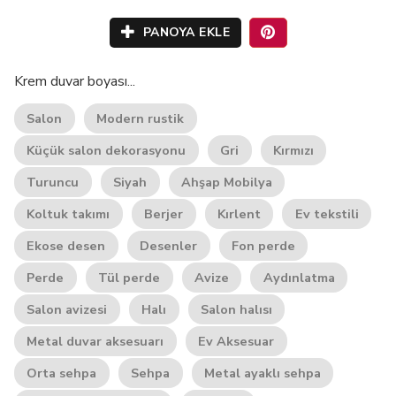
PANOYA EKLE
Krem duvar boyası...
Salon
Modern rustik
Küçük salon dekorasyonu
Gri
Kırmızı
Turuncu
Siyah
Ahşap Mobilya
Koltuk takımı
Berjer
Kırlent
Ev tekstili
Ekose desen
Desenler
Fon perde
Perde
Tül perde
Avize
Aydınlatma
Salon avizesi
Halı
Salon halısı
Metal duvar aksesuarı
Ev Aksesuar
Orta sehpa
Sehpa
Metal ayaklı sehpa