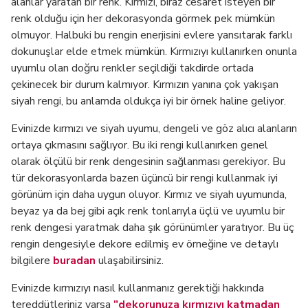
alanlar yaratan bir renk. Kırmızı, biraz cesaret isteyen bir
renk olduğu için her dekorasyonda görmek pek mümkün
olmuyor. Halbuki bu rengin enerjisini evlere yansıtarak farklı
dokunuşlar elde etmek mümkün. Kırmızıyı kullanırken onunla
uyumlu olan doğru renkler seçildiği takdirde ortada
çekinecek bir durum kalmıyor. Kırmızın yanına çok yakışan
siyah rengi, bu anlamda oldukça iyi bir örnek haline geliyor.
Evinizde kırmızı ve siyah uyumu, dengeli ve göz alıcı alanların
ortaya çıkmasını sağlıyor. Bu iki rengi kullanırken genel
olarak ölçülü bir renk dengesinin sağlanması gerekiyor. Bu
tür dekorasyonlarda bazen üçüncü bir rengi kullanmak iyi
görünüm için daha uygun oluyor. Kırmız ve siyah uyumunda,
beyaz ya da bej gibi açık renk tonlarıyla üçlü ve uyumlu bir
renk dengesi yaratmak daha şık görünümler yaratıyor. Bu üç
rengin dengesiyle dekore edilmiş ev örneğine ve detaylı
bilgilere
buradan
ulaşabilirsiniz.
Evinizde kırmızıyı nasıl kullanmanız gerektiği hakkında
tereddütleriniz varsa
"dekorunuza kırmızıyı katmadan