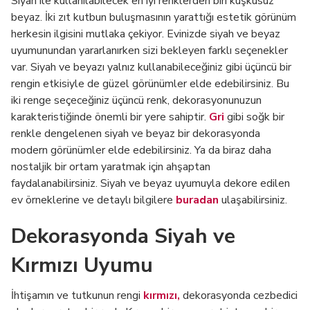
Siyah ile kullanılabilecek en iyi renklerden biri kuşkusuz
beyaz. İki zıt kutbun buluşmasının yarattığı estetik görünüm
herkesin ilgisini mutlaka çekiyor. Evinizde siyah ve beyaz
uyumunundan yararlanırken sizi bekleyen farklı seçenekler
var. Siyah ve beyazı yalnız kullanabileceğiniz gibi üçüncü bir
rengin etkisiyle de güzel görünümler elde edebilirsiniz. Bu
iki renge seçeceğiniz üçüncü renk, dekorasyonunuzun
karakteristiğinde önemli bir yere sahiptir.
Gri
gibi soğk bir
renkle dengelenen siyah ve beyaz bir dekorasyonda
modern görünümler elde edebilirsiniz. Ya da biraz daha
nostaljik bir ortam yaratmak için ahşaptan
faydalanabilirsiniz. Siyah ve beyaz uyumuyla dekore edilen
ev örneklerine ve detaylı bilgilere
buradan
ulaşabilirsiniz.
Dekorasyonda Siyah ve
Kırmızı Uyumu
İhtişamın ve tutkunun rengi
kırmızı,
dekorasyonda cezbedici