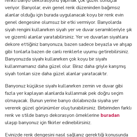
renkli banyo dekorasyonu yapmak çok güzel sonuçlar
veriyor. Banyolar, evin genel renk düzeninden bağımsız
alanlar olduğu için burada uygulanacak koyu bir renk evin
genel dengesine olumsuz bir etki vermiyor. Banyolarda
siyah rengini kullanırken siyah yer ve duvar seramikleriyle şık
ve gizemli alanlar yaratabilirsiniz. Yer ve duvarları siyahlara
dekore ettiğiniz banyonuza, bazen sadece beyazla ve ahşap
gibi tonlarla bazen de canlı renklerle uyumu getirebilirsiniz.
Banyonuzda siyahı kullanırken çok koyu bir siyahı
kullanmamanız daha güzel olur. Biraz daha griyle karışmış
siyah tonları size daha güzel alanlar yaratacaktır.
Banyonuz küçükse siyahı kullanırken zemin ve duvar gibi
fazla yer kaplayan alanlarda kullanmak pek doğru seçim
olmayacak. Bunun yerine banyo dolabınızda siyaha yer
vererek güzel görünümler oluşturabilirsiniz. Birbirinden farklı
renk ve stilde banyo dekorasyon örneklerine
buradan
ulaşıp banyonuz için fikirler edinebilirsiniz.
Evinizde renk dengesini nasıl sağlanız gerektiği konusunda