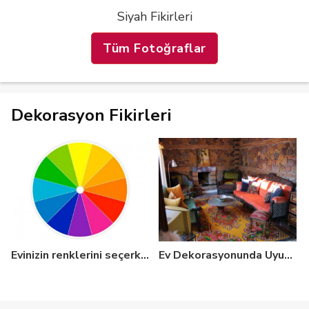
Siyah Fikirleri
Tüm Fotoğraflar
Dekorasyon Fikirleri
Evinizin renklerini seçerken büyük kolaylık: Renk Çarkı
Ev Dekorasyonunda Uyumlu Renkler Nasıl Olur? 10 Temel Kural