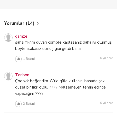
Yorumlar (14)
gamze
şahsi fikrim duvarı komple kaplasanız daha iyi olurmuş
böyle alakasız olmuş gibi geldi bana
10 yıl önce
1
Beğeni
Tonbon
Çoookk beğendim. Güle güle kullanın, banada çok
güzel bir fikir oldu. ???? Malzemeleri temin edince
yapacağım ????
10 yıl önce
2
Beğeni