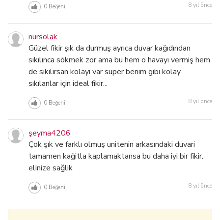
8 yıl önce
0
Beğeni
nursolak
Güzel fikir şık da durmuş ayrıca duvar kağıdından
sıkılınca sökmek zor ama bu hem o havayı vermiş hem
de sıkılırsan kolayı var süper benim gibi kolay
sıkılanlar için ideal fikir...
8 yıl önce
0
Beğeni
şeyma4206
Çok şık ve farklı olmuş unitenin arkasındaki duvari
tamamen kağitla kaplamaktansa bu daha iyi bir fikir.
elinize sağlik
8 yıl önce
0
Beğeni