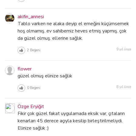
akifin_annesi
Tablo varken ne alaka deyip el emeğini küçümsemek
hoş olmamış. ev sahibemiz heves etmiş yapmış. çok
da güzel olmuş. ellerine sağlık.
9 yıl önce
2
Beğeni
flower
güzel olmuş elinize sağlık
8 yıl önce
0
Beğeni
Özge Eryiğit
Fikir çok güzel fakat uygulamada eksik var, çıtaların
kenarları 45 derece açıyla kesilip birleştirilmeliydi.
Elinize sağlık :)