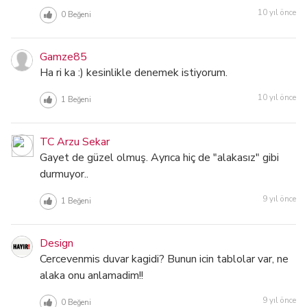
10 yıl önce
0
Beğeni
Gamze85
Ha ri ka :) kesinlikle denemek istiyorum.
10 yıl önce
1
Beğeni
TC Arzu Sekar
Gayet de güzel olmuş. Ayrıca hiç de "alakasız" gibi
durmuyor..
9 yıl önce
1
Beğeni
Design
Cercevenmis duvar kagidi? Bunun icin tablolar var, ne
alaka onu anlamadim!!
9 yıl önce
0
Beğeni