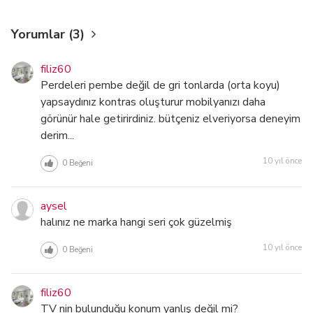
Yorumlar (3)
filiz60
Perdeleri pembe değil de gri tonlarda (orta koyu)
yapsaydınız kontras oluşturur mobilyanızı daha
görünür hale getirirdiniz. bütçeniz elveriyorsa deneyim
derim...
10 yıl önce
0
Beğeni
aysel
halınız ne marka hangi seri çok güzelmiş
10 yıl önce
0
Beğeni
filiz60
TV nin bulunduğu konum yanlış değil mi?