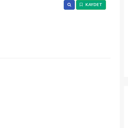
2
/ 6
KAYDET
Salon
Ayna, K