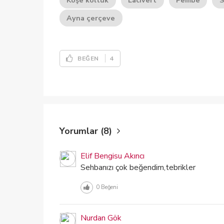
Köşe koltuk
Lacivert
Pembe
S
Ayna çerçeve
4
BEĞEN
Yorumlar (8)
Elif Bengisu Akıncı
Sehbanızı çok beğendim,tebrikler
0
Beğeni
Nurdan Gök