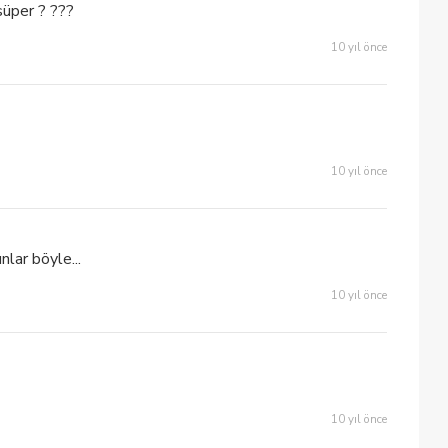
süper ? ???
10 yıl önce
10 yıl önce
nlar böyle...
10 yıl önce
10 yıl önce