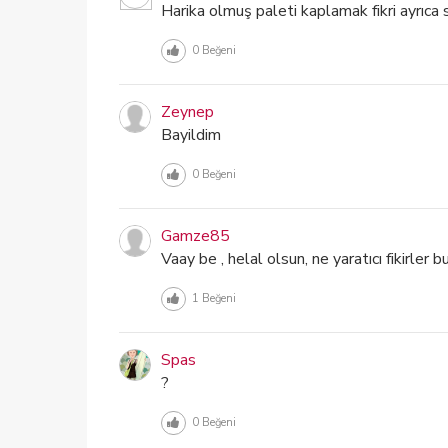
Harika olmuş paleti kaplamak fikri ayrıca 
0
Beğeni
Zeynep
Bayildim
0
Beğeni
Gamze85
Vaay be , helal olsun, ne yaratıcı fikirler bu
1
Beğeni
Spas
?
0
Beğeni