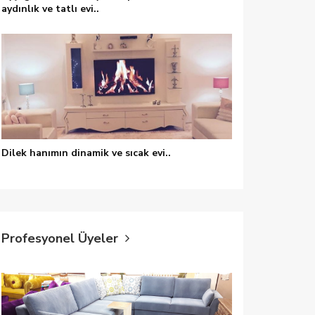
aydınlık ve tatlı evi..
un havasını tamamen değiştirmiş, çok şık bir orta s
endin Yap, Orta sehpa, Palet, Aynalı mobilya
Dilek hanımın dinamik ve sıcak evi..
Profesyonel Üyeler