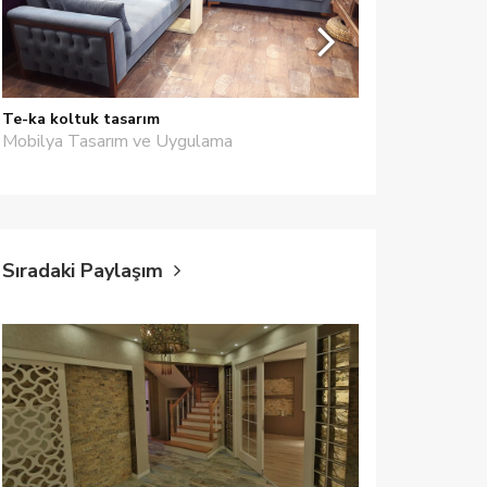
Te-ka koltuk tasarım
İnDesign İç Mi
Mobilya Tasarım ve Uygulama
İç Mimarlar
Sıradaki Paylaşım