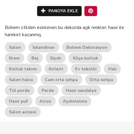
PANOYA EKLE
Bohem stilden esinlenen bu dekorda açık renkler, hasır ile
hareket kazanmış.
Salon
İskandinav
Bohem Dekorasyon
Krem
Bej
Siyah
Köşe koltuk
Koltuk takımı
Kırlent
Ev tekstili
Halı
Salon halısı
Cam orta sehpa
Orta sehpa
Tül perde
Perde
Hasır sandalye
Hasır puf
Avize
Aydınlatma
Salon avizesi