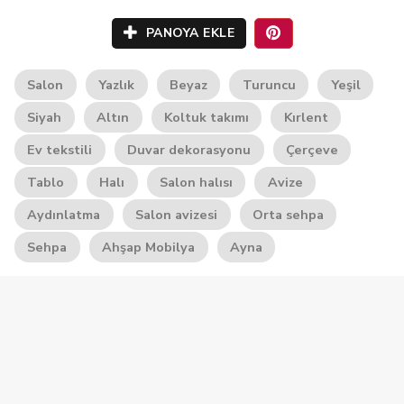
PANOYA EKLE
Salon
Yazlık
Beyaz
Turuncu
Yeşil
Siyah
Altın
Koltuk takımı
Kırlent
Ev tekstili
Duvar dekorasyonu
Çerçeve
Tablo
Halı
Salon halısı
Avize
Aydınlatma
Salon avizesi
Orta sehpa
Sehpa
Ahşap Mobilya
Ayna