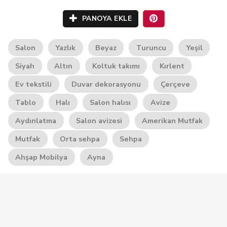
PANOYA EKLE
Salon
Yazlık
Beyaz
Turuncu
Yeşil
Siyah
Altın
Koltuk takımı
Kırlent
Ev tekstili
Duvar dekorasyonu
Çerçeve
Tablo
Halı
Salon halısı
Avize
Aydınlatma
Salon avizesi
Amerikan Mutfak
Mutfak
Orta sehpa
Sehpa
Ahşap Mobilya
Ayna