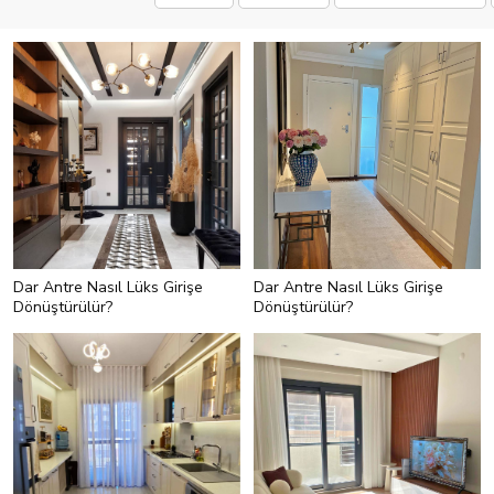
Dar Antre Nasıl Lüks Girişe
Dar Antre Nasıl Lüks Girişe
Dönüştürülür?
Dönüştürülür?
<h2 style="text-align:left;">6- Kapı
<h2 style="text-align:left;">4- Peki
Kolları ve Prizleri Unutmayın!</h2>
Ya Zemin?</h2> <p style="text-
<p style="text-
align:left;">Antrenin duvarlarına ve
align:left;">Profesyonellere göre
tavanına baktık. Sırada zemin var!
kapı kolları pirinç ya da siyah renkli
Dar antrede zeminin ferahlık
olunca daha lüks etki sunuyor. Bu
sağlaması önemli bunun için
yüzden antrede görülen kapıların
mutlaka açık renk olmalı! Burada
kollarını boyayabilirsiniz.</p> <p
isterseniz açık renkli yolluk kullanın
style="text-align:left;">Entegre priz
isterseniz de zeminde açık renkli