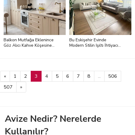
Balkon Mutfağa Eklenince
Bu Eskişehir Evinde
Göz Alıcı Kahve Köşesine
Modern Stilin Işıltı İhtiyacı
Alan Açılmış
Art Deko İle Karşılanmış
<p>Salon mobilyaları BM ve
Engince Mobilya'dan.</p>
«
1
2
3
4
5
6
7
8
...
506
507
»
Avize Nedir? Nerelerde
Kullanılır?