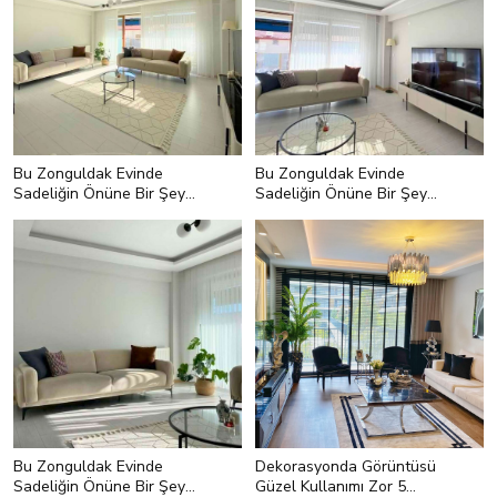
Bu Zonguldak Evinde
Bu Zonguldak Evinde
Sadeliğin Önüne Bir Şey
Sadeliğin Önüne Bir Şey
Geçemiyor
Geçemiyor
Bu Zonguldak Evinde
Dekorasyonda Görüntüsü
Sadeliğin Önüne Bir Şey
Güzel Kullanımı Zor 5