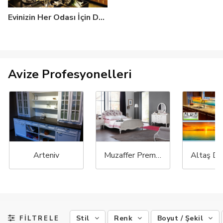
Evinizin Her Odası İçin Doğru Avize Seçimi: Uygun Boyut ve Modeller
Avize Profesyonelleri
Arteniv
Muzaffer Premium Mobilya
Stil
Renk
Boyut / Şekil
FİLTRELE