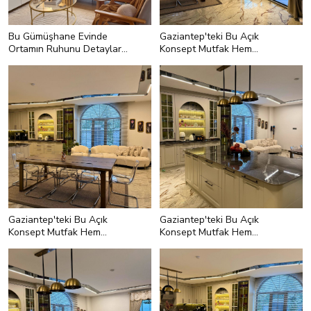
Bu Gümüşhane Evinde
Gaziantep'teki Bu Açık
Ortamın Ruhunu Detaylar
Konsept Mutfak Hem
Belirlemiş
Modern Hem Art Deko
Gaziantep'teki Bu Açık
Gaziantep'teki Bu Açık
Konsept Mutfak Hem
Konsept Mutfak Hem
Modern Hem Art Deko
Modern Hem Art Deko