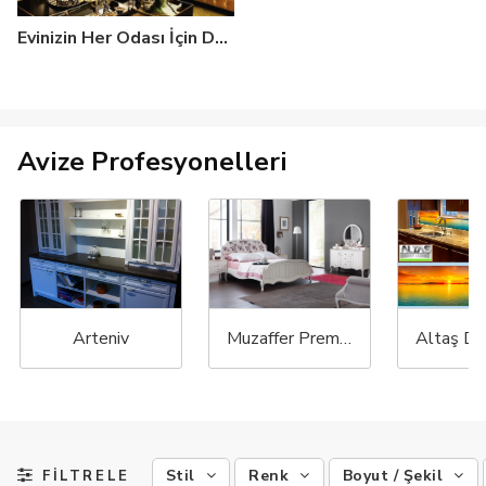
Evinizin Her Odası İçin Doğru Avize Seçimi: Uygun Boyut ve Modeller
Avize Profesyonelleri
Arteniv
Muzaffer Premium Mobilya
Stil
Renk
Boyut / Şekil
FİLTRELE