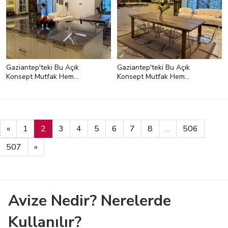
Gaziantep'teki Bu Açık
Gaziantep'teki Bu Açık
Konsept Mutfak Hem
Konsept Mutfak Hem
Modern Hem Art Deko
Modern Hem Art Deko
«
1
2
3
4
5
6
7
8
...
506
507
»
Avize Nedir? Nerelerde
Kullanılır?