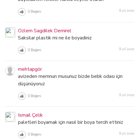
9 yıl önce
0
Beğeni
Ozlem Sagdilek Demirel
Saksilar plastik mi ne ile boyadiniz
9 yıl önce
0
Beğeni
mehtapgör
avizeden memnun musunuz bizde bebk odası için
düşünüyoruz
9 yıl önce
0
Beğeni
Ismail Çelik
paletleri boyamak için nasıl bir boya tercih ettiniz
9 yıl önce
0
Beğeni