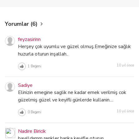
Yorumlar (6)
feyzasirinn
Herşey çok uyumlu ve güzel olmuş.Emeğinize sağlık
huzurla oturun inşallah..
10 yıl önce
1
Beğeni
Sadiye
Elinizin emegine saglik ne kadar emek verilmiş cok
güzelmiş güzel ve keyifli günlerde kullanin....
10 yıl önce
0
Beğeni
Nadire Biricik
bayılldıımm renkler harika keyifle oturun