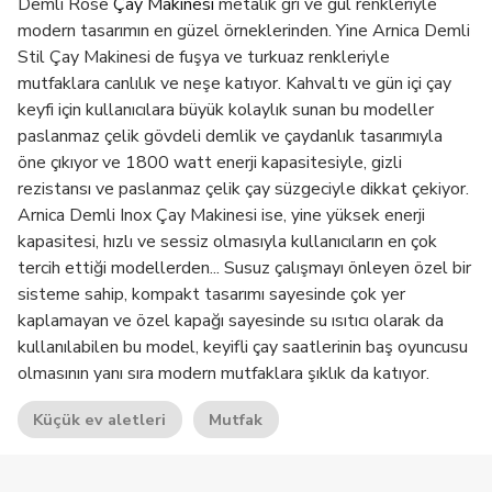
Demli Rose
Çay Makinesi
metalik gri ve gül renkleriyle
modern tasarımın en güzel örneklerinden. Yine Arnica Demli
Stil Çay Makinesi de fuşya ve turkuaz renkleriyle
mutfaklara canlılık ve neşe katıyor. Kahvaltı ve gün içi çay
keyfi için kullanıcılara büyük kolaylık sunan bu modeller
paslanmaz çelik gövdeli demlik ve çaydanlık tasarımıyla
öne çıkıyor ve 1800 watt enerji kapasitesiyle, gizli
rezistansı ve paslanmaz çelik çay süzgeciyle dikkat çekiyor.
Arnica Demli Inox Çay Makinesi ise, yine yüksek enerji
kapasitesi, hızlı ve sessiz olmasıyla kullanıcıların en çok
tercih ettiği modellerden... Susuz çalışmayı önleyen özel bir
sisteme sahip, kompakt tasarımı sayesinde çok yer
kaplamayan ve özel kapağı sayesinde su ısıtıcı olarak da
kullanılabilen bu model, keyifli çay saatlerinin baş oyuncusu
olmasının yanı sıra modern mutfaklara şıklık da katıyor.
Küçük ev aletleri
Mutfak