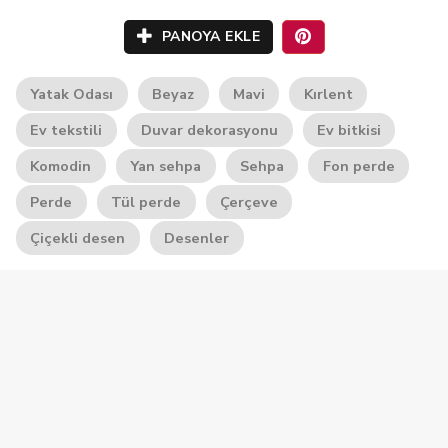
PANOYA EKLE
Yatak Odası
Beyaz
Mavi
Kırlent
Ev tekstili
Duvar dekorasyonu
Ev bitkisi
Komodin
Yan sehpa
Sehpa
Fon perde
Perde
Tül perde
Çerçeve
Çiçekli desen
Desenler