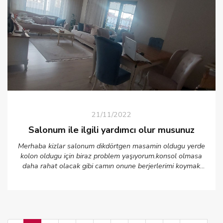
21/11/2022
Salonum ile ilgili yardımcı olur musunuz
Merhaba kizlar salonum dikdörtgen masamin oldugu yerde
kolon oldugu için biraz problem yaşıyorum.konsol olmasa
daha rahat olacak gibi camın onune berjerlerimi koymak
istiyorum. Suan berjerimin teki başka odada. Salonumu nasil
dizayn edebilirim fikir verir misiniz p? Teşekkürler Not ev hali
kusura bakmayın :)