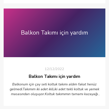
Balkon Takımı için yardım
12/12/2022
Balkon Takımı için yardım
Balkonum için çay seti koltuk takımı aldım fakat henüz
gelmedi.Takımım iki adet ikili,iki adet tekli koltuk ve yemek
masasından oluşuyor.Koltuk takımımın tamamı kazayağı
desenli(siyah-beyaz) ve siyah ferforje ayaklı.Dekoratif
kırlentler almak istiyorum. Ne tür ve ne renk kırlent
önerirsiniz.Teşekkür ederim