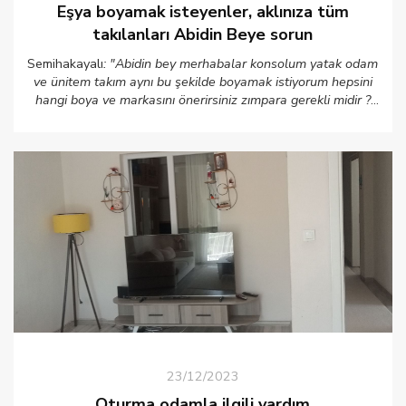
Eşya boyamak isteyenler, aklınıza tüm
takılanları Abidin Beye sorun
Semihakayalı
: "Abidin bey merhabalar konsolum yatak odam
ve ünitem takım aynı bu şekilde boyamak istiyorum hepsini
hangi boya ve markasını önerirsiniz zımpara gerekli midir ?
Lütfen yardımcı olur musunuz teşekkürler"
23/12/2023
Oturma odamla ilgili yardım