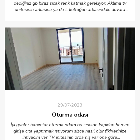
dediğiniz gb biraz sıcak renk katmak gerekiyor. Aklıma tv
ünitesinin arkasına ya da L koltuğun arkasındaki duvara
varklı bir renk ile boyamak,tablo resim vs asmak geldi birde
sehpa beyaz olmayabilirdi boyanabilir eğer uygunsa ya da
farklı renk ve dokuda bir yastık seti olabilir....sağlıkla huzurla
oturun"
29/07/2023
Oturma odası
İyı gunler hanımlar oturma odam bu sekılde kapıdan hemen
girişe cıta yaptırmak ıstıyorum sizce nasıl olur fikirlerinize
ihtiyacım var TV ınıtesinin orda niş var ona göre