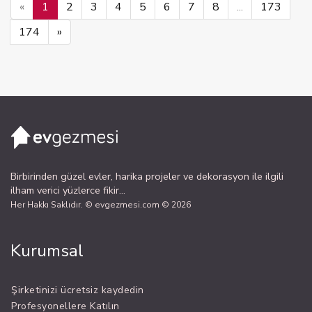
«
1
2
3
4
5
6
7
8
...
173
174
»
Birbirinden güzel evler, harika projeler ve dekorasyon ile ilgili
ilham verici yüzlerce fikir...
Her Hakkı Saklıdır. © evgezmesi.com © 2026
Kurumsal
Şirketinizi ücretsiz kaydedin
Profesyonellere Katılın