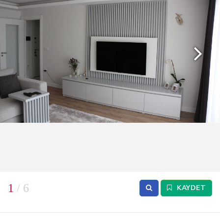
1
/ 6
KAYDET