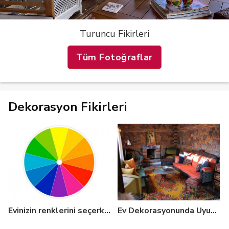
Turuncu Fikirleri
Tüm Fotoğraflar
Dekorasyon Fikirleri
Evinizin renklerini seçerken büyük kolaylık: Renk Çarkı
Ev Dekorasyonunda Uyumlu Renkler Nasıl Olur? 10 Temel Kural