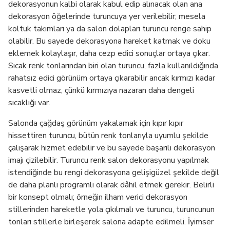
dekorasyonun kalbi olarak kabul edip alınacak olan ana
dekorasyon öğelerinde turuncuya yer verilebilir; mesela
koltuk takımları ya da salon dolapları turuncu renge sahip
olabilir. Bu sayede dekorasyona hareket katmak ve doku
eklemek kolaylaşır, daha cezp edici sonuçlar ortaya çıkar.
Sıcak renk tonlarından biri olan turuncu, fazla kullanıldığında
rahatsız edici görünüm ortaya çıkarabilir ancak kırmızı kadar
kasvetli olmaz, çünkü kırmızıya nazaran daha dengeli
sıcaklığı var.
Salonda çağdaş görünüm yakalamak için kıpır kıpır
hissettiren turuncu, bütün renk tonlarıyla uyumlu şekilde
çalışarak hizmet edebilir ve bu sayede başarılı dekorasyon
imajı çizilebilir. Turuncu renk salon dekorasyonu yapılmak
istendiğinde bu rengi dekorasyona gelişigüzel şekilde değil
de daha planlı programlı olarak dâhil etmek gerekir. Belirli
bir konsept olmalı; örneğin ilham verici dekorasyon
stillerinden hareketle yola çıkılmalı ve turuncu, turuncunun
tonları stillerle birleşerek salona adapte edilmeli. İyimser