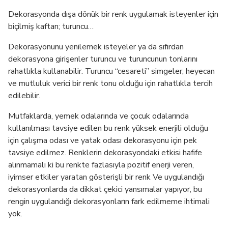
sehpada metal iskelet olsun, yüzey
ise cam ile sunulsun. Metali küçük
Dekorasyonda dışa dönük bir renk uygulamak isteyenler için
hissedelim, camı büyük!</p>
biçilmiş kaftan; turuncu…
Dekorasyonunu yenilemek isteyeler ya da sıfırdan
dekorasyona girişenler turuncu ve turuncunun tonlarını
rahatlıkla kullanabilir. Turuncu “cesareti” simgeler; heyecan
ve mutluluk verici bir renk tonu olduğu için rahatlıkla tercih
edilebilir.
Mutfaklarda, yemek odalarında ve çocuk odalarında
kullanılması tavsiye edilen bu renk yüksek enerjili olduğu
için çalışma odası ve yatak odası dekorasyonu için pek
tavsiye edilmez. Renklerin dekorasyondaki etkisi hafife
alınmamalı ki bu renkte fazlasıyla pozitif enerji veren,
iyimser etkiler yaratan gösterişli bir renk Ve uygulandığı
dekorasyonlarda da dikkat çekici yansımalar yapıyor, bu
rengin uygulandığı dekorasyonların fark edilmeme ihtimali
yok.