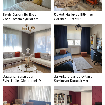
Bordo Duvarlı Bu Evde
Jüt Halı Hakkında Bilinmesi
Zarif Tamamlayıcılar Ön
Gereken 8 Özellik
Planda
<h2 style="text-align:left;">5- Anti-
alerjenik Oluyor Kendileri...</h2>
<p style="text-align:left;">Anti-
alerjenik özellikte olması ne işe
yarıyor derseniz bu halı tozu ve kiri
tutmadığı için ortamda toz
oluşmuyor. Bu da havanın kalitesini
arttırmaya yarıyor! Özellikle küçük
çocukların olduğu evlerde bu
özellik çokça önemli!</p>
Bütçenizi Sarsmadan
Bu Ankara Evinde Ortama
Evinizi Lüks Gösterecek 9
Samimiyet Katacak Her
Taktik
Parça Değerli
<h2 style="text-align:left;">4-
Düzen ve Simetri Önemli Kural!
</h2> <p style="text-
align:left;">Maksimalist dekorlar
keyifli oluyor. Kendine has bir ruhu