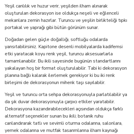
Yeşil canlılık ve huzur verir, yeşilden ilham alınarak
oluşturulan dekorasyon ise oldukça neşeli ve eğlenceli
mekanlara zemin hazırlar. Turuncu ve yeşilin birlikteliği tıpkı
portakal ve yaprağı gibi bütün görünüm sunar.
Doğadan gelen güçle doğallığı, softluğu odalarda
yansıtabilirsiniz. Kapitone desenli mobilyalarda kadifemsi
etki yaratacak koyu renk yeşil, turuncu aksesuarlarla
tamamlanabilir. Bu ikili sayesinde bugünün standartlarını
yakalayan hoş bir format oluşturulabilir. Tabi ki dekorasyon
planına bağlı kalarak ilerlemek gerekiyor ki bu iki renk
birleşimi de dekorasyonun mihenk taşı sayılabilir.
Yeşil ve turuncu orta sehpa dekorasyonuyla parlatılabilir ya
da şık duvar dekorasyonuyla çarpıcı etkiler yaratabilir.
Dekorasyona kazandırabilecekleri açısından oldukça farklı
alternatif seçenekler sunan bu ikili; botanik ruhu
canlandırarak tatlı ve sevimli oturma odalarına, salonlara,
yemek odalarına ve mutfak tasarımlarına ilham kaynağı