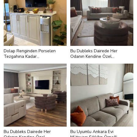
Dolap Renginden Porselen
Bu Dubleks Dairede Her
Tezgahına Kadar
Odanın Kendine Özel
Trendlerle Dolu Bir Mutfak
Detayları Var
Bu Dubleks Dairede Her
Bu Uyumlu Ankara Evi