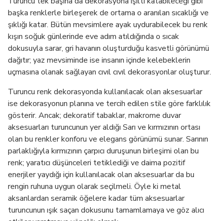
Turuncu tek başına da dekorasyona ışıltı katabileceği gibi
başka renklerle birleşerek de ortama o aranılan sıcaklığı ve
şıklığı katar. Bütün mevsimlere ayak uydurabilecek bu renk
kışın soğuk günlerinde eve adım atıldığında o sıcak
dokusuyla sarar, gri havanın oluşturduğu kasvetli görünümü
dağıtır; yaz mevsiminde ise insanın içinde kelebeklerin
uçmasına olanak sağlayan cıvıl cıvıl dekorasyonlar oluşturur.
Turuncu renk dekorasyonda kullanılacak olan aksesuarlar
ise dekorasyonun planına ve tercih edilen stile göre farklılık
gösterir. Ancak; dekoratif tabaklar, makrome duvar
aksesuarları turuncunun yer aldığı Sarı ve kırmızının ortası
olan bu renkler konforu ve elegans görünümü sunar. Sarının
parlaklığıyla kırmızının çarpıcı duruşunun birleşimi olan bu
renk; yaratıcı düşünceleri tetiklediği ve daima pozitif
enerjiler yaydığı için kullanılacak olan aksesuarlar da bu
rengin ruhuna uygun olarak seçilmeli. Öyle ki metal
aksanlardan seramik öğelere kadar tüm aksesuarlar
turuncunun ışık saçan dokusunu tamamlamaya ve göz alıcı