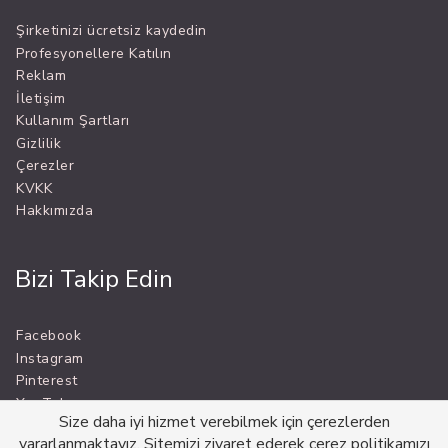
Şirketinizi ücretsiz kaydedin
Profesyonellere Katılın
Reklam
İletişim
Kullanım Şartları
Gizlilik
Çerezler
KVKK
Hakkımızda
Bizi Takip Edin
Facebook
Instagram
Pinterest
YouTube
Size daha iyi hizmet verebilmek için çerezlerden
yararlanmaktayız. Sitemizi ziyaret ederek çerez politikamızı