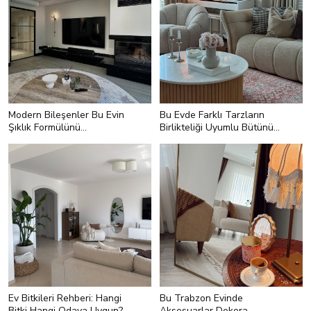
Modern Bileşenler Bu Evin
Bu Evde Farklı Tarzların
Şıklık Formülünü
Birlikteliği Uyumlu Bütünü
Oluşturmuş
Doğurmuş
Ev Bitkileri Rehberi: Hangi
Bu Trabzon Evinde
Bitki Hangi Odaya Uygun?
Aksesuarlar Dekora