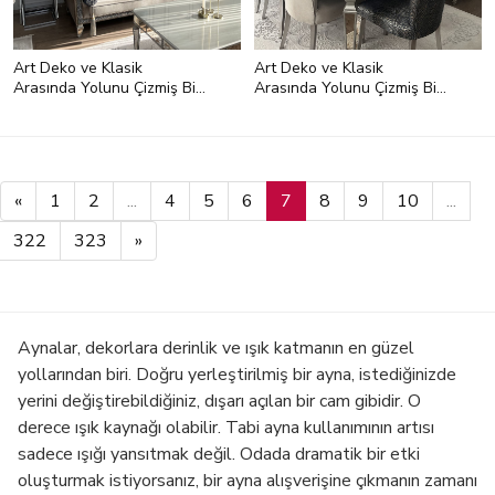
Art Deko ve Klasik
Art Deko ve Klasik
Arasında Yolunu Çizmiş Bir
Arasında Yolunu Çizmiş Bir
Dekor
Dekor
«
1
2
...
4
5
6
7
8
9
10
...
322
323
»
Aynalar, dekorlara derinlik ve ışık katmanın en güzel
yollarından biri. Doğru yerleştirilmiş bir ayna, istediğinizde
yerini değiştirebildiğiniz, dışarı açılan bir cam gibidir. O
derece ışık kaynağı olabilir. Tabi ayna kullanımının artısı
sadece ışığı yansıtmak değil. Odada dramatik bir etki
oluşturmak istiyorsanız, bir ayna alışverişine çıkmanın zamanı