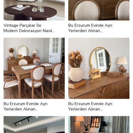
Vintage Parçalar İle
Bu Erzurum Evinde Ayrı
Modern Dekorasyon Nasıl
Yerlerden Alınan
Yapılır?
Parçaların Uyumu Var
<h2 style="text-
align:left;">Tamamlayıcılarda Acı
Kahve Ahşapları Seçin!</h2> <p
style="text-align:left;">Acı kahve ve
ceviz renkli ahşapların özünden
gelen bir vintage hava var! Bu
yüzden modern tasarımlı bir
parçada bu renklere yer verdiğinizde
istediğiniz o baskın olmayan
vintage hissi yakalayabilirsiniz.</p>
Bu Erzurum Evinde Ayrı
Bu Erzurum Evinde Ayrı
Yerlerden Alınan
Yerlerden Alınan
Parçaların Uyumu Var
Parçaların Uyumu Var