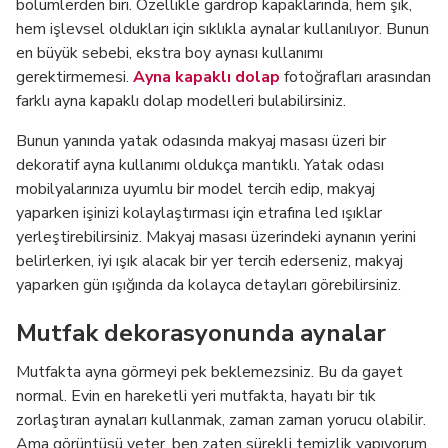
bölümlerden biri. Özellikle gardrop kapaklarında, hem şık,
hem işlevsel oldukları için sıklıkla aynalar kullanılıyor. Bunun
en büyük sebebi, ekstra boy aynası kullanımı
gerektirmemesi.
Ayna kapaklı dolap
fotoğrafları arasından
farklı ayna kapaklı dolap modelleri bulabilirsiniz.
Bunun yanında yatak odasında makyaj masası üzeri bir
dekoratif ayna kullanımı oldukça mantıklı. Yatak odası
mobilyalarınıza uyumlu bir model tercih edip, makyaj
yaparken işinizi kolaylaştırması için etrafına led ışıklar
yerleştirebilirsiniz. Makyaj masası üzerindeki aynanın yerini
belirlerken, iyi ışık alacak bir yer tercih ederseniz, makyaj
yaparken gün ışığında da kolayca detayları görebilirsiniz.
Mutfak dekorasyonunda aynalar
Mutfakta ayna görmeyi pek beklemezsiniz. Bu da gayet
normal. Evin en hareketli yeri mutfakta, hayatı bir tık
zorlaştıran aynaları kullanmak, zaman zaman yorucu olabilir.
Ama görüntüsü yeter, ben zaten sürekli temizlik yapıyorum