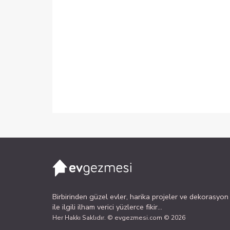
Birbirinden güzel evler, harika projeler ve dekorasyon
ile ilgili ilham verici yüzlerce fikir...
Her Hakkı Saklıdır. © evgezmesi.com © 2026