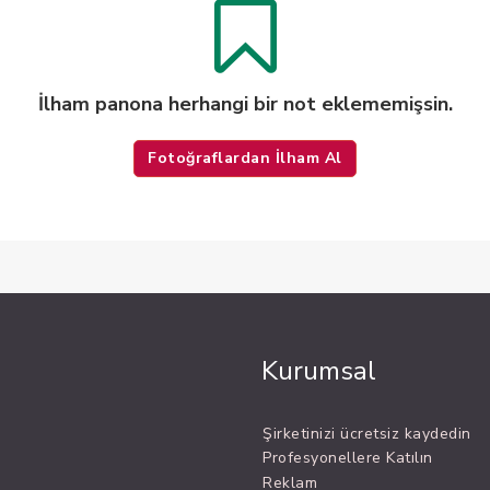
İlham panona herhangi bir not eklememişsin.
Fotoğraflardan İlham Al
Kurumsal
Şirketinizi ücretsiz kaydedin
Profesyonellere Katılın
Reklam