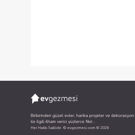
Birbirinden güzel evler, harika projeler ve dekorasyon
ile ilgili ilham verici yüzlerce fikir...
Her Hakkı Saklıdır. © evgezmesi.com © 2026