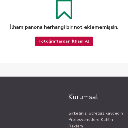
İlham panona herhangi bir not eklememişsin.
Fotoğraflardan İlham Al
Kurumsal
Şirketinizi ücretsiz kaydedin
Profesyonellere Katılın
Reklam