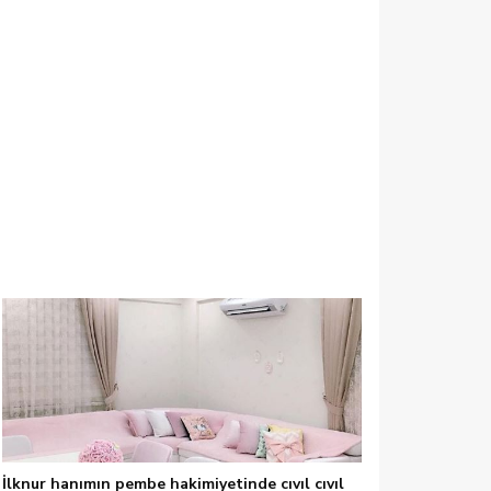
İlknur hanımın pembe hakimiyetinde cıvıl cıvıl