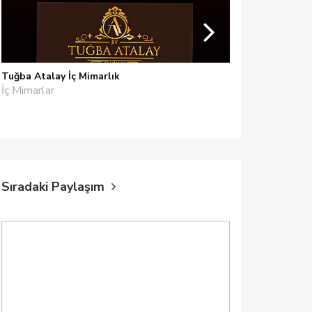
Tuğba Atalay İç Mimarlık
Evde Mimar
İç Mimarlar
Boya Badana
Sıradaki Paylaşım