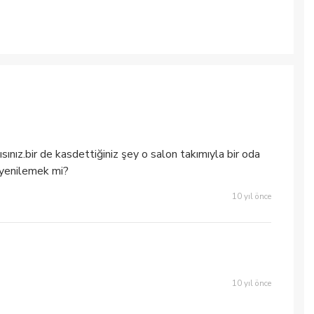
ısınız.bir de kasdettiğiniz şey o salon takımıyla bir oda
 yenilemek mi?
10 yıl önce
10 yıl önce