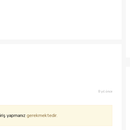
8 yıl önce
iriş yapmanız
gerekmektedir.