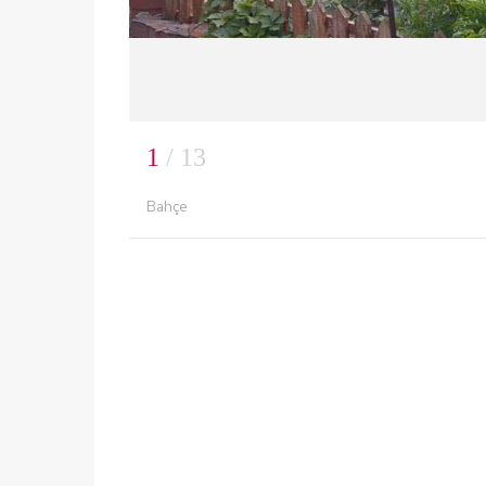
1
/ 13
Bahçe