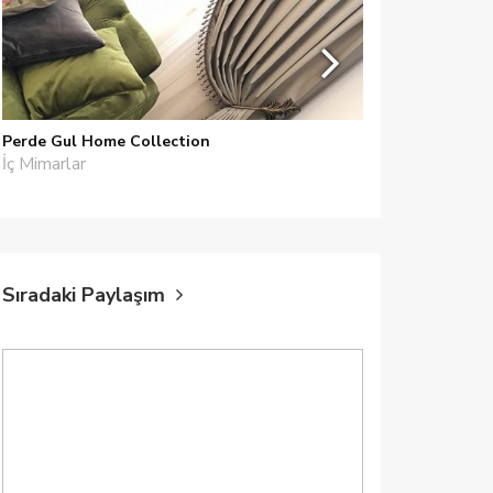
Perde Gul Home Collection
EDOFLEKS A.
İç Mimarlar
Duvar Kağıdı,
Folyo
Sıradaki Paylaşım