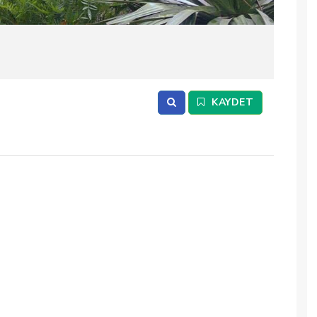
2
/ 1
KAYDET
Bahçe