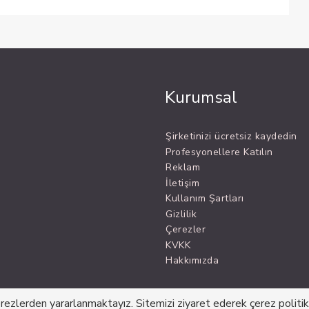
Kurumsal
Şirketinizi ücretsiz kaydedin
Profesyonellere Katılın
Reklam
İletişim
Kullanım Şartları
Gizlilik
Çerezler
KVKK
Hakkımızda
erezlerden yararlanmaktayız. Sitemizi ziyaret ederek çerez politika