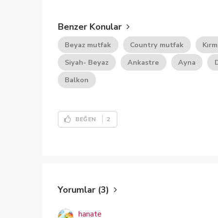
Benzer Konular
Beyaz mutfak
Country mutfak
Kırm
Siyah- Beyaz
Ankastre
Ayna
Balkon
2
BEĞEN
Yorumlar (3)
hanate