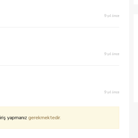
9 yıl önce
9 yıl önce
9 yıl önce
iriş yapmanız
gerekmektedir.