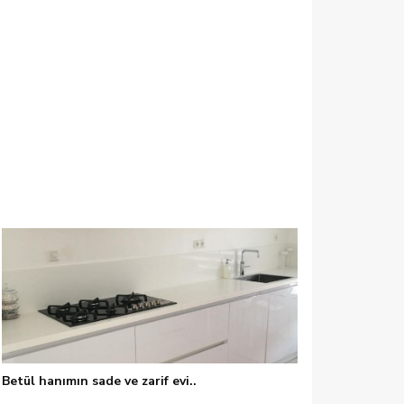
e, Ayna, Beyaz mutfak, Country mutfak, Dekoratif Objeler, Kırmızı, Mutfa
Betül hanımın sade ve zarif evi..