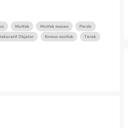
ızı
Mutfak
Mutfak masası
Perde
Dekoratif Objeler
Kırmızı mutfak
Terek