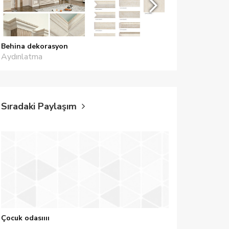
Behina dekorasyon
Odywood
Aydınlatma
Mobilyacılar
Sıradaki Paylaşım
Çocuk odasıııı