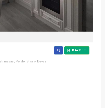
2
/ 5
KAYDET
fak masası, Perde, Siyah- Beyaz
Ankastr