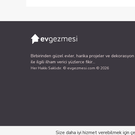
Birbirinden güzel evler, harika projeler ve dekorasyon
ile ilgili ilham verici yüzlerce fikir...
Her Hakkı Saklıdır. © evgezmesi.com © 2026
Size daha iyi hizmet verebilmek için ç