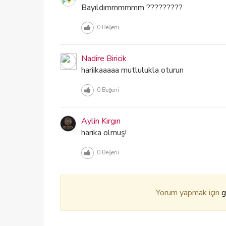
Bayıldımmmmmm ?????????
0
Beğeni
Nadire Biricik
hariikaaaaa mutlulukla oturun
0
Beğeni
Aylin Kırgın
harika olmuş!
0
Beğeni
Yorum yapmak için
g