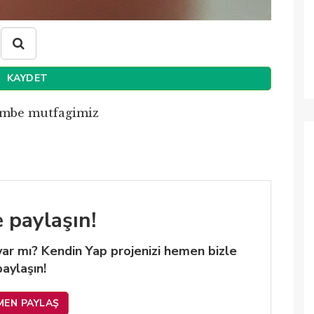
KAYDET
mbe mutfagimiz
e paylaşın!
 var mı? Kendin Yap projenizi hemen bizle
paylaşın!
MEN PAYLAŞ