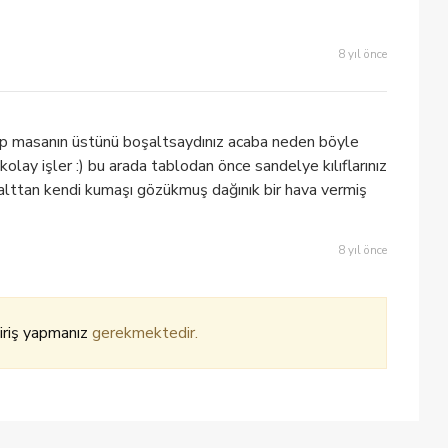
8 yıl önce
rıp masanın üstünü boşaltsaydınız acaba neden böyle
kolay işler :) bu arada tablodan önce sandelye kılıflarınız
alttan kendi kumaşı gözükmuş dağınık bir hava vermiş
8 yıl önce
iriş yapmanız
gerekmektedir.