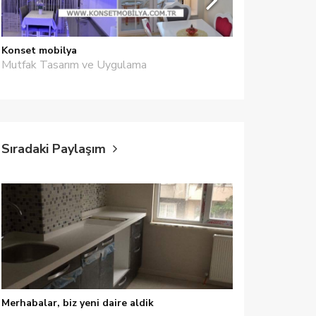
Konset mobilya
Öztaş Yapı D
Mutfak Tasarım ve Uygulama
Tezgah Arası 
Tavan
Sıradaki Paylaşım
Merhabalar, biz yeni daire aldik