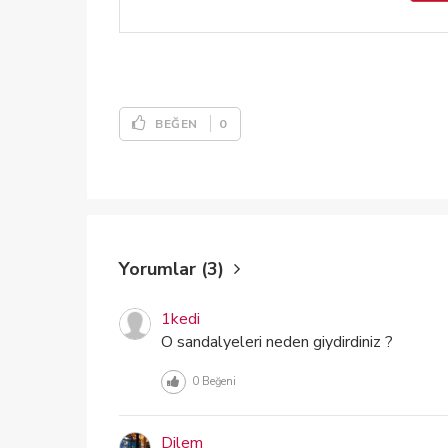
0
BEĞEN
Yorumlar (3)
1kedi
O sandalyeleri neden giydirdiniz ?
0
Beğeni
Dilem