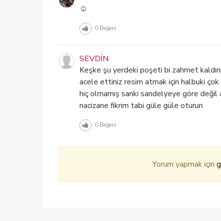
☺️
0
Beğeni
SEVDİN
Keşke şu yerdeki poşeti bi zahmet kaldı
acele ettiniz resim atmak için halbuki çok 
hiç olmamış sanki sandelyeye göre değil 
nacizane fikrim tabi güle güle oturun
0
Beğeni
Yorum yapmak için
g